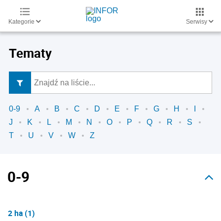
Kategorie
Serwisy
Tematy
0-9
A
B
C
D
E
F
G
H
I
J
K
L
M
N
O
P
Q
R
S
T
U
V
W
Z
0-9
2 ha (1)