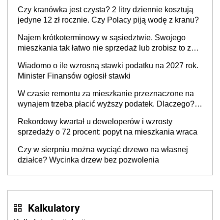
Czy kranówka jest czysta? 2 litry dziennie kosztują
jedyne 12 zł rocznie. Czy Polacy piją wodę z kranu?
Najem krótkoterminowy w sąsiedztwie. Swojego
mieszkania tak łatwo nie sprzedaż lub zrobisz to ze
stratą
Wiadomo o ile wzrosną stawki podatku na 2027 rok.
Minister Finansów ogłosił stawki
W czasie remontu za mieszkanie przeznaczone na
wynajem trzeba płacić wyższy podatek. Dlaczego?
Bo nikt nie realizuje w nim potrzeb mieszkaniowych
Rekordowy kwartał u deweloperów i wzrosty
sprzedaży o 72 procent: popyt na mieszkania wraca
Czy w sierpniu można wyciąć drzewo na własnej
działce? Wycinka drzew bez pozwolenia
Kalkulatory