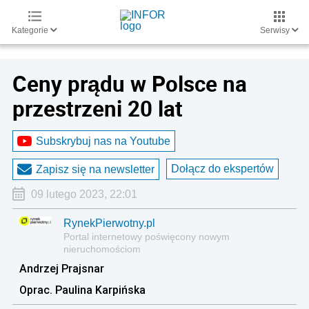
Kategorie
Serwisy
Ceny prądu w Polsce na
przestrzeni 20 lat
Subskrybuj nas na Youtube
Dołącz do ekspertów
Zapisz się na newsletter
09 lutego 2023, 22:01
RynekPierwotny.pl
Portal internetowy poświęcony nowym
nieruchomościom
Andrzej Prajsnar
Oprac. Paulina Karpińska