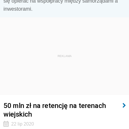
się opierać na współpracy między samorządami a
inwestorami.
REKLAMA
50 mln zł na retencję na terenach
wiejskich
22 lip 2020