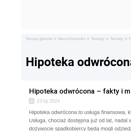
»
»
»
»
Strona główna
Nieruchomości
Tematy
Tematy
Hipoteka odwrócon
Hipoteka odwrócona – fakty i mi
23 lip 2024
Hipoteka odwrócona to usługa finansowa, kt
Usługa, chociaż dostępna już od lat, nadal
dożywocie spadkobiercy będą mogli odzie