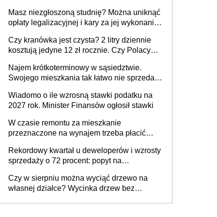
Masz niezgłoszoną studnię? Można uniknąć
opłaty legalizacyjnej i kary za jej wykonanie,
ale jest termin
Czy kranówka jest czysta? 2 litry dziennie
kosztują jedyne 12 zł rocznie. Czy Polacy
piją wodę z kranu?
Najem krótkoterminowy w sąsiedztwie.
Swojego mieszkania tak łatwo nie sprzedaż
lub zrobisz to ze stratą
Wiadomo o ile wzrosną stawki podatku na
2027 rok. Minister Finansów ogłosił stawki
W czasie remontu za mieszkanie
przeznaczone na wynajem trzeba płacić
wyższy podatek. Dlaczego? Bo nikt nie
Rekordowy kwartał u deweloperów i wzrosty
realizuje w nim potrzeb mieszkaniowych
sprzedaży o 72 procent: popyt na
mieszkania wraca
Czy w sierpniu można wyciąć drzewo na
własnej działce? Wycinka drzew bez
pozwolenia