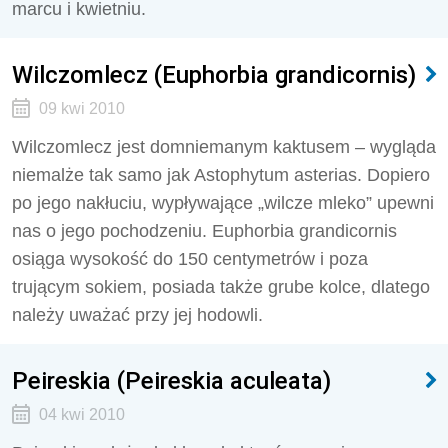
marcu i kwietniu.
Wilczomlecz (Euphorbia grandicornis)
09 kwi 2010
Wilczomlecz jest domniemanym kaktusem – wygląda
niemalże tak samo jak Astophytum asterias. Dopiero
po jego nakłuciu, wypływające „wilcze mleko” upewni
nas o jego pochodzeniu. Euphorbia grandicornis
osiąga wysokość do 150 centymetrów i poza
trującym sokiem, posiada także grube kolce, dlatego
należy uważać przy jej hodowli.
Peireskia (Peireskia aculeata)
04 kwi 2010