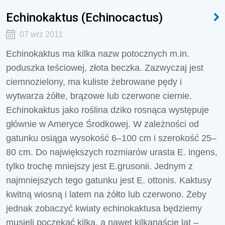
Echinokaktus (Echinocactus)
07 wrz 2011
Echinokaktus ma kilka nazw potocznych m.in.
poduszka teściowej, złota beczka. Zazwyczaj jest
ciemnozielony, ma kuliste żebrowane pędy i
wytwarza żółte, brązowe lub czerwone ciernie.
Echinokaktus jako roślina dziko rosnąca występuje
głównie w Ameryce Środkowej. W zależności od
gatunku osiąga wysokość 6–100 cm i szerokość 25–
80 cm. Do największych rozmiarów urasta E. ingens,
tylko trochę mniejszy jest E.grusonii. Jednym z
najmniejszych tego gatunku jest E. ottonis. Kaktusy
kwitną wiosną i latem na żółto lub czerwono. Żeby
jednak zobaczyć kwiaty echinokaktusa będziemy
musieli poczekać kilka, a nawet kilkanaście lat –