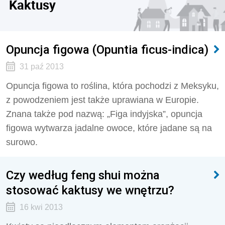
Kaktusy
Opuncja figowa (Opuntia ficus-indica)
31 paź 2013
Opuncja figowa to roślina, która pochodzi z Meksyku,
z powodzeniem jest także uprawiana w Europie.
Znana także pod nazwą: „Figa indyjska”, opuncja
figowa wytwarza jadalne owoce, które jadane są na
surowo.
Czy według feng shui można
stosować kaktusy we wnętrzu?
16 kwi 2013