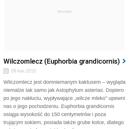
REKLAMA
Wilczomlecz (Euphorbia grandicornis)
09 kwi 2010
Wilczomlecz jest domniemanym kaktusem – wygląda
niemalże tak samo jak Astophytum asterias. Dopiero
po jego nakłuciu, wypływające „wilcze mleko” upewni
nas o jego pochodzeniu. Euphorbia grandicornis
osiąga wysokość do 150 centymetrów i poza
trującym sokiem, posiada także grube kolce, dlatego