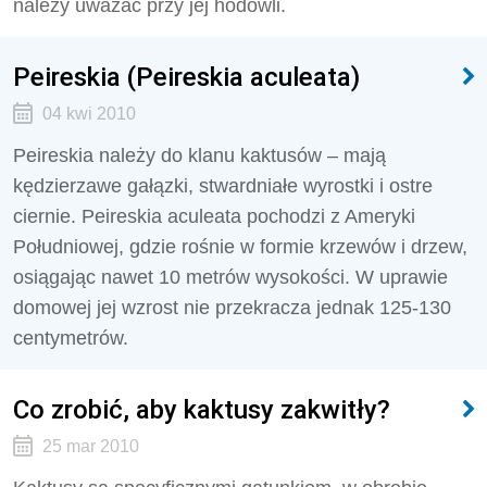
należy uważać przy jej hodowli.
Peireskia (Peireskia aculeata)
04 kwi 2010
Peireskia należy do klanu kaktusów – mają
kędzierzawe gałązki, stwardniałe wyrostki i ostre
ciernie. Peireskia aculeata pochodzi z Ameryki
Południowej, gdzie rośnie w formie krzewów i drzew,
osiągając nawet 10 metrów wysokości. W uprawie
domowej jej wzrost nie przekracza jednak 125-130
centymetrów.
Co zrobić, aby kaktusy zakwitły?
25 mar 2010