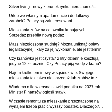
Silver living - nowy kierunek rynku nieruchomości
Urlop we własnym apartamencie i dodatkowy
zarobek? Polacy są zainteresowani
Mieszkania znów na celowniku kupujących.
Sprzedaż przebiła nową podaż
Masz niezgłoszoną studnię? Można uniknąć opłaty
legalizacyjnej i kary za jej wykonanie, ale jest termin
Czy kranówka jest czysta? 2 litry dziennie kosztują
jedyne 12 zł rocznie. Czy Polacy piją wodę z kranu?
Najem krótkoterminowy w sąsiedztwie. Swojego
mieszkania tak łatwo nie sprzedaż lub zrobisz to ze
stratą
Wiadomo o ile wzrosną stawki podatku na 2027 rok.
Minister Finansów ogłosił stawki
W czasie remontu za mieszkanie przeznaczone na
wynajem trzeba płacić wyższy podatek. Dlaczego?
Bo nikt nie realizuje w nim potrzeb mieszkaniowych