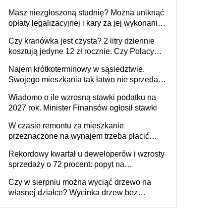
Masz niezgłoszoną studnię? Można uniknąć
opłaty legalizacyjnej i kary za jej wykonanie,
ale jest termin
Czy kranówka jest czysta? 2 litry dziennie
kosztują jedyne 12 zł rocznie. Czy Polacy
piją wodę z kranu?
Najem krótkoterminowy w sąsiedztwie.
Swojego mieszkania tak łatwo nie sprzedaż
lub zrobisz to ze stratą
Wiadomo o ile wzrosną stawki podatku na
2027 rok. Minister Finansów ogłosił stawki
W czasie remontu za mieszkanie
przeznaczone na wynajem trzeba płacić
wyższy podatek. Dlaczego? Bo nikt nie
Rekordowy kwartał u deweloperów i wzrosty
realizuje w nim potrzeb mieszkaniowych
sprzedaży o 72 procent: popyt na
mieszkania wraca
Czy w sierpniu można wyciąć drzewo na
własnej działce? Wycinka drzew bez
pozwolenia