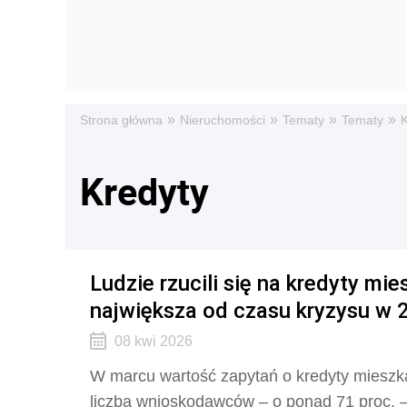
»
»
»
»
Strona główna
Nieruchomości
Tematy
Tematy
K
Kredyty
Ludzie rzucili się na kredyty mi
największa od czasu kryzysu w 
08 kwi 2026
W marcu wartość zapytań o kredyty mieszka
liczba wnioskodawców – o ponad 71 proc. –