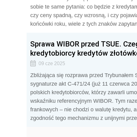
sobie te same pytania: co będzie z kredyta
czy ceny spadną, czy wzrosną, i czy pojawi
końcówki roku, wiele z tych znaków zapytan
Sprawa WIBOR przed TSUE. Cze
kredytobiorcy kredytów złotów
09 cze 2025
Zbliżająca się rozprawa przed Trybunałem S
sygnaturze akt C-471/24 (już 11 czerwca 20
polskich kredytobiorców, którzy zawarli um
wskaźniku referencyjnym WIBOR. Tym raze
frankowych – nie chodzi o walutę kredytu, 
zgodność tego mechanizmu z unijnymi prze