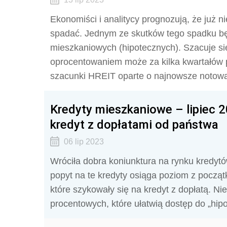
Ekonomiści i analitycy prognozują, że już 
spadać. Jednym ze skutków tego spadku bę
mieszkaniowych (hipotecznych). Szacuje si
oprocentowaniem może za kilka kwartałów p
szacunki HREIT oparte o najnowsze notow
Kredyty mieszkaniowe – lipiec 
kredyt z dopłatami od państwa
06 lip 2023
Wróciła dobra koniunktura na rynku kredyt
popyt na te kredyty osiąga poziom z początk
które szykowały się na kredyt z dopłatą. Ni
procentowych, które ułatwią dostęp do „hipo