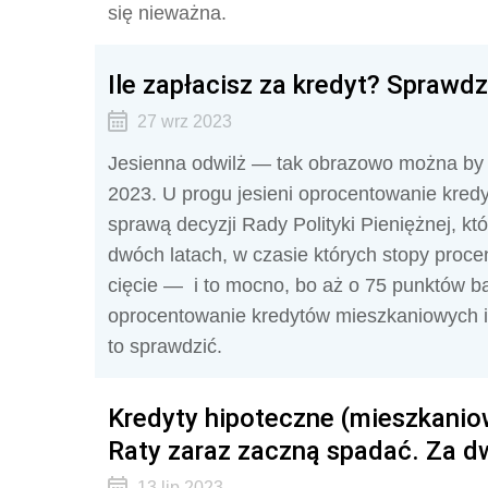
się nieważna.
Ile zapłacisz za kredyt? Spraw
27 wrz 2023
Jesienna odwilż — tak obrazowo można by o
2023. U progu jesieni oprocentowanie kred
sprawą decyzji Rady Polityki Pieniężnej, kt
dwóch latach, w czasie których stopy proce
cięcie — i to mocno, bo aż o 75 punktów ba
oprocentowanie kredytów mieszkaniowych i
to sprawdzić.
Kredyty hipoteczne (mieszkanio
Raty zaraz zaczną spadać. Za dw
13 lip 2023