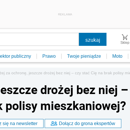
REKLAMA
Sklep
ektor publiczny
Prawo
Twoje pieniądze
Moto
żej za ochronę, jeszcze drożej bez niej – czy stać Cię na brak polisy m
jeszcze drożej bez niej –
k polisy mieszkaniowej?
 się na newsletter
Dołącz do grona ekspertów