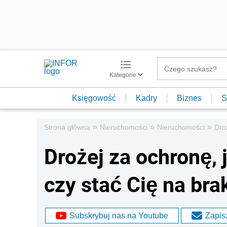
Kategorie
Księgowość
Kadry
Biznes
S
»
»
»
Strona główna
Nieruchomości
Nieruchomości
Dro
Drożej za ochronę, 
czy stać Cię na bra
Subskrybuj nas na Youtube
Zapisz