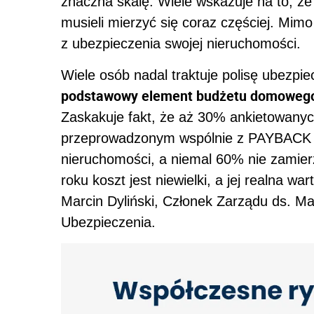
znaczna skalę. Wiele wskazuje na to, ż
musieli mierzyć się coraz częściej. Mim
z ubezpieczenia swojej nieruchomości.
Wiele osób nadal traktuje polisę ubezpi
podstawowy element budżetu domoweg
Zaskakuje fakt, że aż 30% ankietowany
przeprowadzonym wspólnie z PAYBACK ni
nieruchomości, a niemal 60% nie zamierz
roku koszt jest niewielki, a jej realna 
Marcin Dyliński, Członek Zarządu ds. 
Ubezpieczenia.