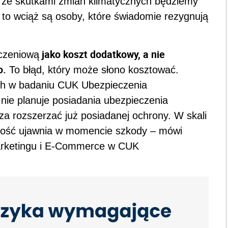
e ze skutkami zmian klimatycznych będziemy
o to wciąż są osoby, które świadomie rezygnują
jako koszt dodatkowy, a nie
eczeniową
o.
To błąd, który może słono kosztować.
ch w badaniu CUK Ubezpieczenia
e planuje posiadania ubezpieczenia
a rozszerzać już posiadanej ochrony. W skali
wartość ujawnia w momencie szkody – mówi
Marketingu i E-Commerce w CUK