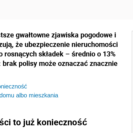
stsze gwałtowne zjawiska pogodowe i
zują, że ubezpieczenie nieruchomości
mo rosnących składek – średnio o 13%
ą: brak polisy może oznaczać znacznie
onieczność
e domu albo mieszkania
ci to już konieczność