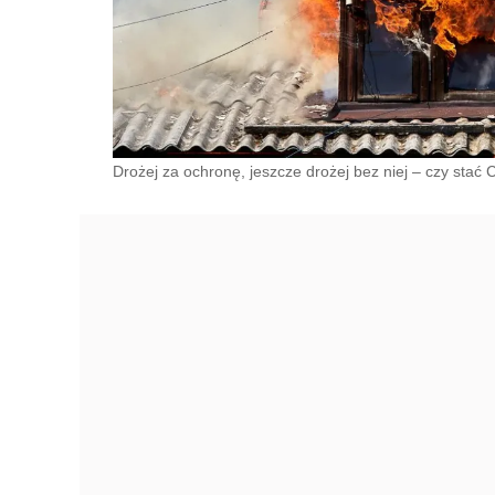
Drożej za ochronę, jeszcze drożej bez niej – czy stać 