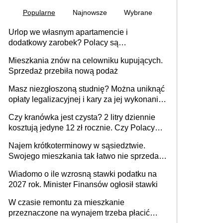
Popularne
Najnowsze
Wybrane
Urlop we własnym apartamencie i
dodatkowy zarobek? Polacy są
zainteresowani
Mieszkania znów na celowniku kupujących.
Sprzedaż przebiła nową podaż
Masz niezgłoszoną studnię? Można uniknąć
opłaty legalizacyjnej i kary za jej wykonanie,
ale jest termin
Czy kranówka jest czysta? 2 litry dziennie
kosztują jedyne 12 zł rocznie. Czy Polacy
piją wodę z kranu?
Najem krótkoterminowy w sąsiedztwie.
Swojego mieszkania tak łatwo nie sprzedaż
lub zrobisz to ze stratą
Wiadomo o ile wzrosną stawki podatku na
2027 rok. Minister Finansów ogłosił stawki
W czasie remontu za mieszkanie
przeznaczone na wynajem trzeba płacić