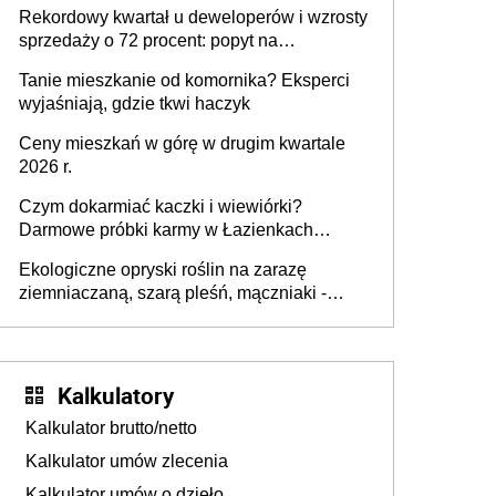
wyższy podatek. Dlaczego? Bo nikt nie
Rekordowy kwartał u deweloperów i wzrosty
realizuje w nim potrzeb mieszkaniowych
sprzedaży o 72 procent: popyt na
mieszkania wraca
Tanie mieszkanie od komornika? Eksperci
wyjaśniają, gdzie tkwi haczyk
Ceny mieszkań w górę w drugim kwartale
2026 r.
Czym dokarmiać kaczki i wiewiórki?
Darmowe próbki karmy w Łazienkach
Królewskich 25-26 lipca 2026 r. [Akcja
Ekologiczne opryski roślin na zarazę
edukacyjna]
ziemniaczaną, szarą pleśń, mączniaki -
gnojówki, wywary, wyciągi. Jak rozpoznać i
zwalczać choroby grzybowe roślin?
Kalkulatory
Kalkulator brutto/netto
Kalkulator umów zlecenia
Kalkulator umów o dzieło