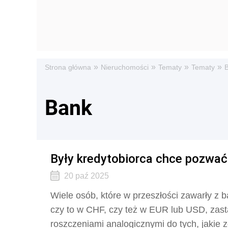
»
»
»
»
Strona główna
Nieruchomości
Tematy
Tematy
Bank
Były kredytobiorca chce pozwać 
20 paź 2025
Wiele osób, które w przeszłości zawarły z 
czy to w CHF, czy też w EUR lub USD, zast
roszczeniami analogicznymi do tych, jakie z