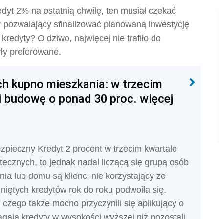
dyt 2% na ostatnią chwilę, ten musiał czekać
 pozwalający sfinalizować planowaną inwestycję
redyty? O dziwo, najwięcej nie trafiło do
ły preferowane.
h kupno mieszkania: w trzecim
i budowę o ponad 30 proc. więcej
zpieczny Kredyt 2 procent w trzecim kwartale
ecznych, to jednak nadal liczącą się grupą osób
a lub domu są klienci nie korzystający ze
gniętych kredytów rok do roku podwoiła się.
 czego także mocno przyczynili się aplikujący o
ągają kredyty w wysokości wyższej niż pozostali