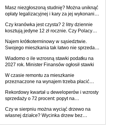
Masz niezgłoszoną studnię? Można uniknąć
opłaty legalizacyjnej i kary za jej wykonanie,
ale jest termin
Czy kranówka jest czysta? 2 litry dziennie
kosztują jedyne 12 zł rocznie. Czy Polacy
piją wodę z kranu?
Najem krótkoterminowy w sąsiedztwie.
Swojego mieszkania tak łatwo nie sprzedaż
lub zrobisz to ze stratą
Wiadomo o ile wzrosną stawki podatku na
2027 rok. Minister Finansów ogłosił stawki
W czasie remontu za mieszkanie
przeznaczone na wynajem trzeba płacić
wyższy podatek. Dlaczego? Bo nikt nie
Rekordowy kwartał u deweloperów i wzrosty
realizuje w nim potrzeb mieszkaniowych
sprzedaży o 72 procent: popyt na
mieszkania wraca
Czy w sierpniu można wyciąć drzewo na
własnej działce? Wycinka drzew bez
pozwolenia