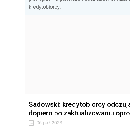
kredytobiorcy.
Sadowski: kredytobiorcy odczuj
dopiero po zaktualizowaniu opr
06 paź 2023