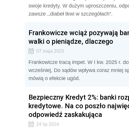
swoje kredyty. W dużym uproszczeniu, odpow
zawsze ,,diabeł tkwi w szczegółach”.
Frankowicze wciąż pozywają bank
walki o pieniądze, dlaczego
07 maja 2025
Frankowicze tracą impet. W I kw. 2025 r. d
wcześniej, Do sądów wpływa coraz mniej s
mówią o efekcie ugód.
Bezpieczny Kredyt 2%: banki roz
kredytowe. Na co poszło najwię
odpowiedź zaskakująca
24 lip 2024