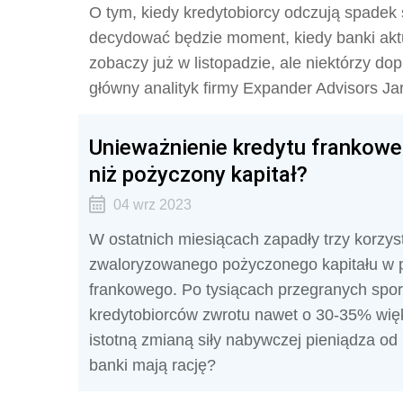
O tym, kiedy kredytobiorcy odczują spadek 
decydować będzie moment, kiedy banki aktu
zobaczy już w listopadzie, ale niektórzy do
główny analityk firmy Expander Advisors J
Unieważnienie kredytu frankowe
niż pożyczony kapitał?
04 wrz 2023
W ostatnich miesiącach zapadły trzy korzy
zwaloryzowanego pożyczonego kapitału w 
frankowego. Po tysiącach przegranych spor
kredytobiorców zwrotu nawet o 30-35% więks
istotną zmianą siły nabywczej pieniądza 
banki mają rację?