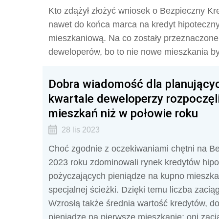
Kto zdążył złożyć wniosek o Bezpieczny Kre
nawet do końca marca na kredyt hipoteczny
mieszkaniową. Na co zostały przeznaczone k
deweloperów, bo to nie nowe mieszkania by
Dobra wiadomość dla planującyc
kwartale deweloperzy rozpoczęl
mieszkań niż w połowie roku
28 lis 2023
Choć zgodnie z oczekiwaniami chętni na Be
2023 roku zdominowali rynek kredytów hipot
pożyczających pieniądze na kupno mieszkani
specjalnej ścieżki. Dzięki temu liczba zacią
Wzrosłą także średnia wartość kredytów, do
pieniądze na pierwsze mieszkanie; oni zaci