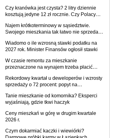
ale jest termin
Czy kranówka jest czysta? 2 litry dziennie
kosztują jedyne 12 zł rocznie. Czy Polacy
piją wodę z kranu?
Najem krótkoterminowy w sąsiedztwie.
Swojego mieszkania tak łatwo nie sprzedaż
lub zrobisz to ze stratą
Wiadomo o ile wzrosną stawki podatku na
2027 rok. Minister Finansów ogłosił stawki
W czasie remontu za mieszkanie
przeznaczone na wynajem trzeba płacić
wyższy podatek. Dlaczego? Bo nikt nie
Rekordowy kwartał u deweloperów i wzrosty
realizuje w nim potrzeb mieszkaniowych
sprzedaży o 72 procent: popyt na
mieszkania wraca
Tanie mieszkanie od komornika? Eksperci
wyjaśniają, gdzie tkwi haczyk
Ceny mieszkań w górę w drugim kwartale
2026 r.
Czym dokarmiać kaczki i wiewiórki?
Darmowe próbki karmy w Łazienkach