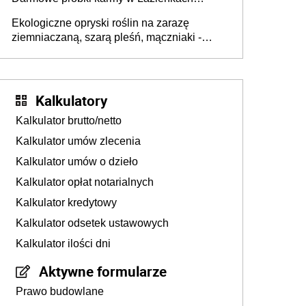
Królewskich 25-26 lipca 2026 r. [Akcja
Ekologiczne opryski roślin na zarazę
edukacyjna]
ziemniaczaną, szarą pleśń, mączniaki -
gnojówki, wywary, wyciągi. Jak rozpoznać i
zwalczać choroby grzybowe roślin?
Kalkulatory
Kalkulator brutto/netto
Kalkulator umów zlecenia
Kalkulator umów o dzieło
Kalkulator opłat notarialnych
Kalkulator kredytowy
Kalkulator odsetek ustawowych
Kalkulator ilości dni
Aktywne formularze
Prawo budowlane