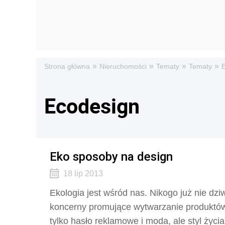
»
»
»
»
Strona główna
Nieruchomości
Tematy
Tematy
Ecodesign
Eko sposoby na design
18 lip 2013
Ekologia jest wśród nas. Nikogo już nie dzi
koncerny promujące wytwarzanie produktów 
tylko hasło reklamowe i moda, ale styl życi