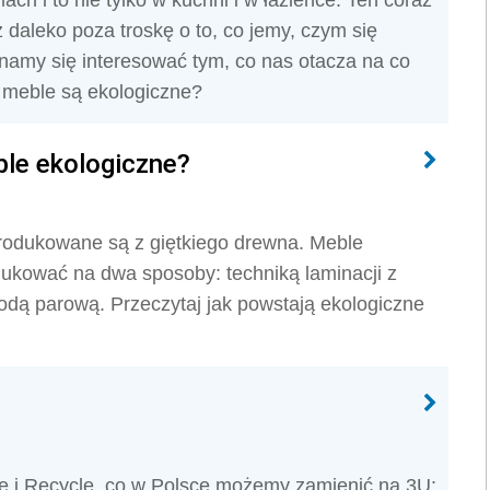
h i to nie tylko w kuchni i w łazience. Ten coraz
 daleko poza troskę o to, co jemy, czym się
namy się interesować tym, co nas otacza na co
 meble są ekologiczne?
ble ekologiczne?
produkowane są z giętkiego drewna. Meble
ukować na dwa sposoby: techniką laminacji z
odą parową. Przeczytaj jak powstają ekologiczne
e i Recycle, co w Polsce możemy zamienić na 3U: