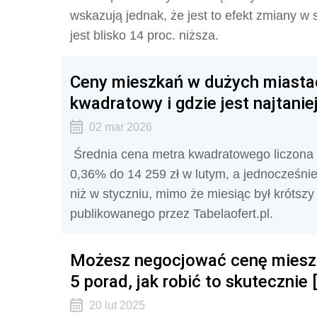
wskazują jednak, że jest to efekt zmiany w 
jest blisko 14 proc. niższa.
Ceny mieszkań w dużych miastac
kwadratowy i gdzie jest najtanie
02 mar 2026
Średnia cena metra kwadratowego liczona d
0,36% do 14 259 zł w lutym, a jednocześni
niż w styczniu, mimo że miesiąc był krótsz
publikowanego przez Tabelaofert.pl.
Możesz negocjować cenę mieszk
5 porad, jak robić to skuteczni
20 lut 2025