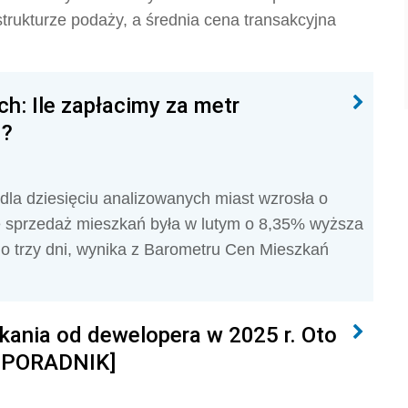
strukturze podaży, a średnia cena transakcyjna
h: Ile zapłacimy za metr
j?
la dziesięciu analizowanych miast wzrosła o
e sprzedaż mieszkań była w lutym o 8,35% wyższa
y o trzy dni, wynika z Barometru Cen Mieszkań
ania od dewelopera w 2025 r. Oto
e [PORADNIK]