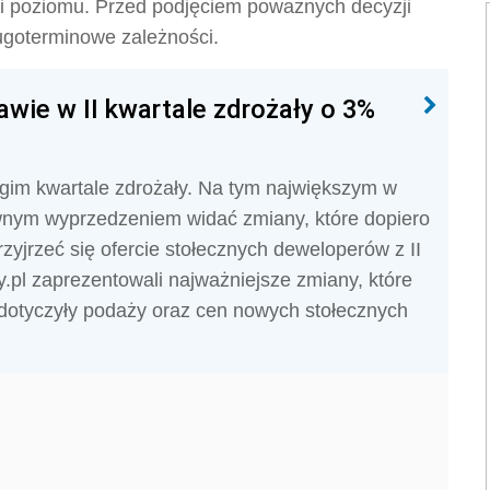
ii poziomu. Przed podjęciem poważnych decyzji
goterminowe zależności.
ie w II kwartale zdrożały o 3%
im kwartale zdrożały. Na tym największym w
wnym wyprzedzeniem widać zmiany, które dopiero
zyjrzeć się ofercie stołecznych deweloperów z II
y.pl zaprezentowali najważniejsze zmiany, które
 dotyczyły podaży oraz cen nowych stołecznych