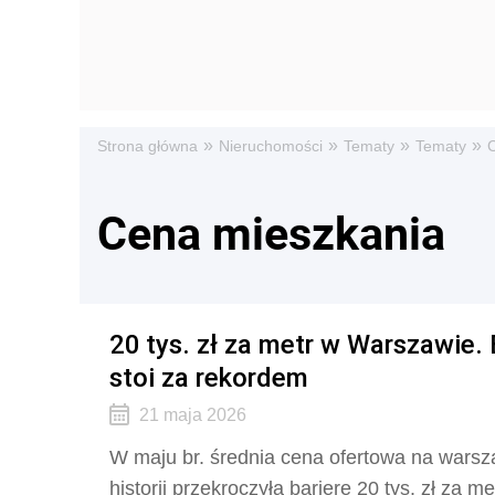
»
»
»
»
Strona główna
Nieruchomości
Tematy
Tematy
Cena mieszkania
20 tys. zł za metr w Warszawie.
stoi za rekordem
21 maja 2026
W maju br. średnia cena ofertowa na wars
historii przekroczyła barierę 20 tys. zł za 