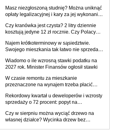
Masz niezgłoszoną studnię? Można uniknąć
opłaty legalizacyjnej i kary za jej wykonanie,
ale jest termin
Czy kranówka jest czysta? 2 litry dziennie
kosztują jedyne 12 zł rocznie. Czy Polacy
piją wodę z kranu?
Najem krótkoterminowy w sąsiedztwie.
Swojego mieszkania tak łatwo nie sprzedaż
lub zrobisz to ze stratą
Wiadomo o ile wzrosną stawki podatku na
2027 rok. Minister Finansów ogłosił stawki
W czasie remontu za mieszkanie
przeznaczone na wynajem trzeba płacić
wyższy podatek. Dlaczego? Bo nikt nie
Rekordowy kwartał u deweloperów i wzrosty
realizuje w nim potrzeb mieszkaniowych
sprzedaży o 72 procent: popyt na
mieszkania wraca
Czy w sierpniu można wyciąć drzewo na
własnej działce? Wycinka drzew bez
pozwolenia