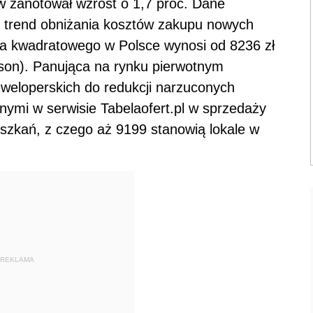
w zanotował wzrost o 1,7 proc. Dane
u, trend obniżania kosztów zakupu nowych
ra kwadratowego w Polsce wynosi od 8236 zł
son). Panująca na rynku pierwotnym
deweloperskich do redukcji narzuconych
nymi w serwisie Tabelaofert.pl w sprzedaży
eszkań, z czego aż 9199 stanowią lokale w
REKLAMA