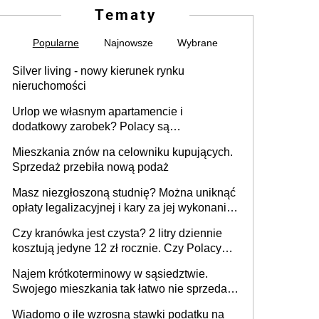
Tematy
Popularne
Najnowsze
Wybrane
Silver living - nowy kierunek rynku
nieruchomości
Urlop we własnym apartamencie i
dodatkowy zarobek? Polacy są
zainteresowani
Mieszkania znów na celowniku kupujących.
Sprzedaż przebiła nową podaż
Masz niezgłoszoną studnię? Można uniknąć
opłaty legalizacyjnej i kary za jej wykonanie,
ale jest termin
Czy kranówka jest czysta? 2 litry dziennie
kosztują jedyne 12 zł rocznie. Czy Polacy
piją wodę z kranu?
Najem krótkoterminowy w sąsiedztwie.
Swojego mieszkania tak łatwo nie sprzedaż
lub zrobisz to ze stratą
Wiadomo o ile wzrosną stawki podatku na