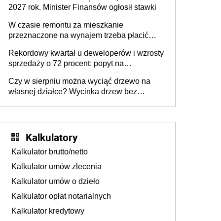
2027 rok. Minister Finansów ogłosił stawki
W czasie remontu za mieszkanie
przeznaczone na wynajem trzeba płacić
wyższy podatek. Dlaczego? Bo nikt nie
Rekordowy kwartał u deweloperów i wzrosty
realizuje w nim potrzeb mieszkaniowych
sprzedaży o 72 procent: popyt na
mieszkania wraca
Czy w sierpniu można wyciąć drzewo na
własnej działce? Wycinka drzew bez
pozwolenia
Kalkulatory
Kalkulator brutto/netto
Kalkulator umów zlecenia
Kalkulator umów o dzieło
Kalkulator opłat notarialnych
Kalkulator kredytowy