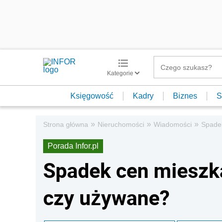
Kategorie
Księgowość
Kadry
Biznes
S
»
»
»
Strona główna
Nieruchomości
Wiadomości
Spade
Porada Infor.pl
Spadek cen mieszk
czy używane?