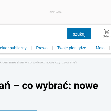
REKLAMA
Sklep
ektor publiczny
Prawo
Twoje pieniądze
Moto
k cen mieszkań – co wybrać: nowe czy używane?
ań – co wybrać: nowe