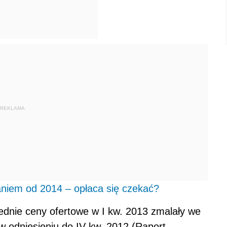
REKLAMA
niem od 2014 – opłaca się czekać?
ednie ceny ofertowe w I kw. 2013 zmalały we
w odniesieniu do IV kw. 2012 (Raport