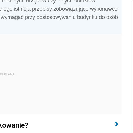
 niektórych urzędów czy innych obiektów
anego istnieją przepisy zobowiązujące wykonawcę
ch wymagać przy dostosowywaniu budynku do osób
REKLAMA
tkowanie?