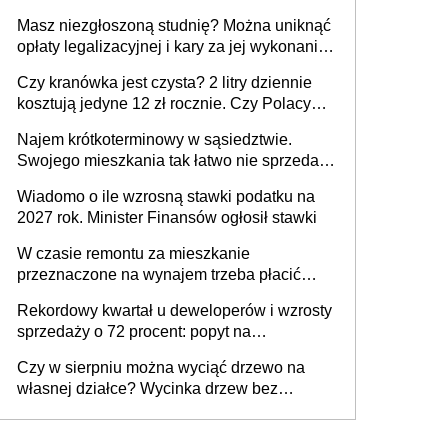
Masz niezgłoszoną studnię? Można uniknąć
opłaty legalizacyjnej i kary za jej wykonanie,
ale jest termin
Czy kranówka jest czysta? 2 litry dziennie
kosztują jedyne 12 zł rocznie. Czy Polacy
piją wodę z kranu?
Najem krótkoterminowy w sąsiedztwie.
Swojego mieszkania tak łatwo nie sprzedaż
lub zrobisz to ze stratą
Wiadomo o ile wzrosną stawki podatku na
2027 rok. Minister Finansów ogłosił stawki
W czasie remontu za mieszkanie
przeznaczone na wynajem trzeba płacić
wyższy podatek. Dlaczego? Bo nikt nie
Rekordowy kwartał u deweloperów i wzrosty
realizuje w nim potrzeb mieszkaniowych
sprzedaży o 72 procent: popyt na
mieszkania wraca
Czy w sierpniu można wyciąć drzewo na
własnej działce? Wycinka drzew bez
pozwolenia