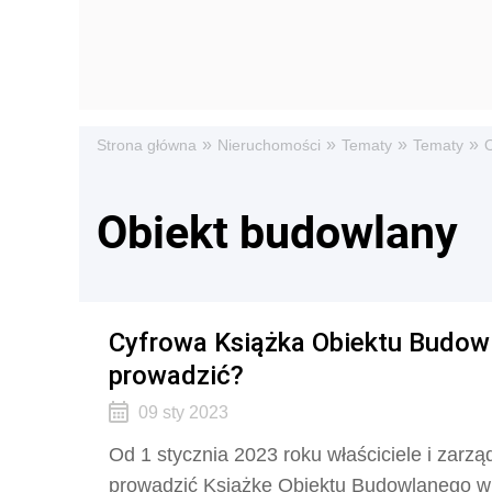
»
»
»
»
Strona główna
Nieruchomości
Tematy
Tematy
Obiekt budowlany
Cyfrowa Książka Obiektu Budowl
prowadzić?
09 sty 2023
Od 1 stycznia 2023 roku właściciele i zar
prowadzić Książkę Obiektu Budowlanego w we