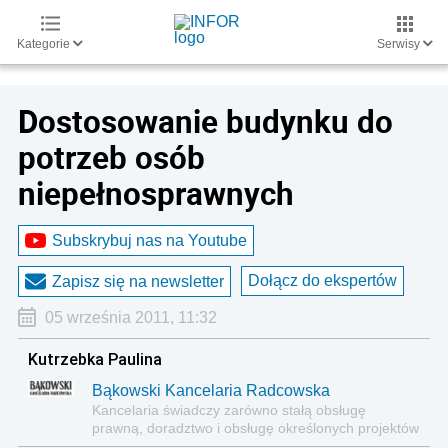
Kategorie
Serwisy
Dostosowanie budynku do
potrzeb osób
niepełnosprawnych
Subskrybuj nas na Youtube
Dołącz do ekspertów
Zapisz się na newsletter
05 września 2011, 11:32
Kutrzebka Paulina
Bąkowski Kancelaria Radcowska
Kancelaria świadczy zarówno stałą obsługę
prawną, doradztwo i obsługę określonych projektów
czy transakcji o charakterze jednorazowym.