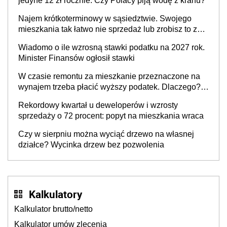
jedyne 12 zł rocznie. Czy Polacy piją wodę z kranu?
Najem krótkoterminowy w sąsiedztwie. Swojego
mieszkania tak łatwo nie sprzedaż lub zrobisz to ze
stratą
Wiadomo o ile wzrosną stawki podatku na 2027 rok.
Minister Finansów ogłosił stawki
W czasie remontu za mieszkanie przeznaczone na
wynajem trzeba płacić wyższy podatek. Dlaczego?
Bo nikt nie realizuje w nim potrzeb mieszkaniowych
Rekordowy kwartał u deweloperów i wzrosty
sprzedaży o 72 procent: popyt na mieszkania wraca
Czy w sierpniu można wyciąć drzewo na własnej
działce? Wycinka drzew bez pozwolenia
Kalkulatory
Kalkulator brutto/netto
Kalkulator umów zlecenia