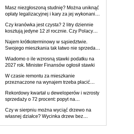
Masz niezgłoszoną studnię? Można uniknąć
opłaty legalizacyjnej i kary za jej wykonanie,
ale jest termin
Czy kranówka jest czysta? 2 litry dziennie
kosztują jedyne 12 zł rocznie. Czy Polacy
piją wodę z kranu?
Najem krótkoterminowy w sąsiedztwie.
Swojego mieszkania tak łatwo nie sprzedaż
lub zrobisz to ze stratą
Wiadomo o ile wzrosną stawki podatku na
2027 rok. Minister Finansów ogłosił stawki
W czasie remontu za mieszkanie
przeznaczone na wynajem trzeba płacić
wyższy podatek. Dlaczego? Bo nikt nie
Rekordowy kwartał u deweloperów i wzrosty
realizuje w nim potrzeb mieszkaniowych
sprzedaży o 72 procent: popyt na
mieszkania wraca
Czy w sierpniu można wyciąć drzewo na
własnej działce? Wycinka drzew bez
pozwolenia