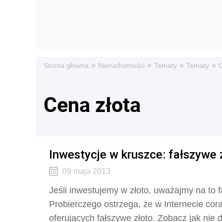
»
»
»
»
Strona główna
Nieruchomości
Tematy
Tematy
C
Cena złota
Inwestycje w kruszce: fałszywe z
09 maja 2013
Jeśli inwestujemy w złoto, uważajmy na to
Probierczego ostrzega, że w Internecie co
oferujących fałszywe złoto. Zobacz jak nie 