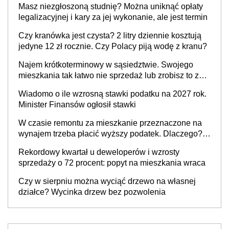
Masz niezgłoszoną studnię? Można uniknąć opłaty
legalizacyjnej i kary za jej wykonanie, ale jest termin
Czy kranówka jest czysta? 2 litry dziennie kosztują
jedyne 12 zł rocznie. Czy Polacy piją wodę z kranu?
Najem krótkoterminowy w sąsiedztwie. Swojego
mieszkania tak łatwo nie sprzedaż lub zrobisz to ze
stratą
Wiadomo o ile wzrosną stawki podatku na 2027 rok.
Minister Finansów ogłosił stawki
W czasie remontu za mieszkanie przeznaczone na
wynajem trzeba płacić wyższy podatek. Dlaczego?
Bo nikt nie realizuje w nim potrzeb mieszkaniowych
Rekordowy kwartał u deweloperów i wzrosty
sprzedaży o 72 procent: popyt na mieszkania wraca
Czy w sierpniu można wyciąć drzewo na własnej
działce? Wycinka drzew bez pozwolenia