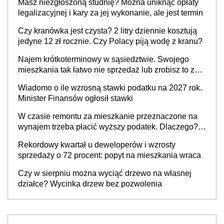
Masz niezgłoszoną studnię? Można uniknąć opłaty
legalizacyjnej i kary za jej wykonanie, ale jest termin
Czy kranówka jest czysta? 2 litry dziennie kosztują
jedyne 12 zł rocznie. Czy Polacy piją wodę z kranu?
Najem krótkoterminowy w sąsiedztwie. Swojego
mieszkania tak łatwo nie sprzedaż lub zrobisz to ze
stratą
Wiadomo o ile wzrosną stawki podatku na 2027 rok.
Minister Finansów ogłosił stawki
W czasie remontu za mieszkanie przeznaczone na
wynajem trzeba płacić wyższy podatek. Dlaczego?
Bo nikt nie realizuje w nim potrzeb mieszkaniowych
Rekordowy kwartał u deweloperów i wzrosty
sprzedaży o 72 procent: popyt na mieszkania wraca
Czy w sierpniu można wyciąć drzewo na własnej
działce? Wycinka drzew bez pozwolenia