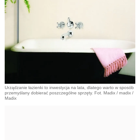
Urządzanie łazienki to inwestycja na lata, dlatego warto w sposób
przemyślany dobierać poszczególne sprzęty. Fot. Madix
/
madix
/
Madix