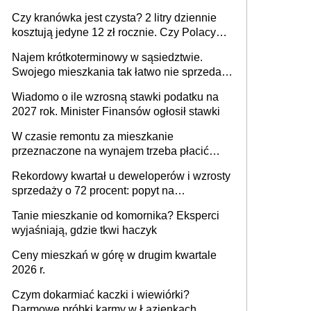
ale jest termin
Czy kranówka jest czysta? 2 litry dziennie
kosztują jedyne 12 zł rocznie. Czy Polacy
piją wodę z kranu?
Najem krótkoterminowy w sąsiedztwie.
Swojego mieszkania tak łatwo nie sprzedaż
lub zrobisz to ze stratą
Wiadomo o ile wzrosną stawki podatku na
2027 rok. Minister Finansów ogłosił stawki
W czasie remontu za mieszkanie
przeznaczone na wynajem trzeba płacić
wyższy podatek. Dlaczego? Bo nikt nie
Rekordowy kwartał u deweloperów i wzrosty
realizuje w nim potrzeb mieszkaniowych
sprzedaży o 72 procent: popyt na
mieszkania wraca
Tanie mieszkanie od komornika? Eksperci
wyjaśniają, gdzie tkwi haczyk
Ceny mieszkań w górę w drugim kwartale
2026 r.
Czym dokarmiać kaczki i wiewiórki?
Darmowe próbki karmy w Łazienkach