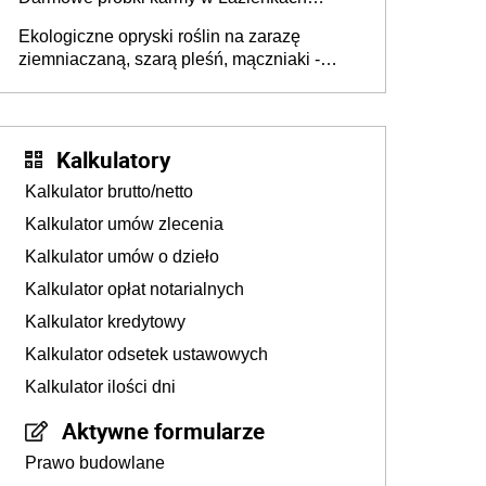
Królewskich 25-26 lipca 2026 r. [Akcja
Ekologiczne opryski roślin na zarazę
edukacyjna]
ziemniaczaną, szarą pleśń, mączniaki -
gnojówki, wywary, wyciągi. Jak rozpoznać i
zwalczać choroby grzybowe roślin?
Kalkulatory
Kalkulator brutto/netto
Kalkulator umów zlecenia
Kalkulator umów o dzieło
Kalkulator opłat notarialnych
Kalkulator kredytowy
Kalkulator odsetek ustawowych
Kalkulator ilości dni
Aktywne formularze
Prawo budowlane