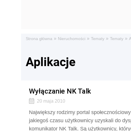
»
»
»
»
Strona główna
Nieruchomości
Tematy
Tematy
A
Aplikacje
Wyłączanie NK Talk
20 maja 2010
Największy rodzimy portal społecznościow
jakiegoś czasu użytkownicy uzyskali do dys
komunikator NK Talk. Są użytkownicy, któryc