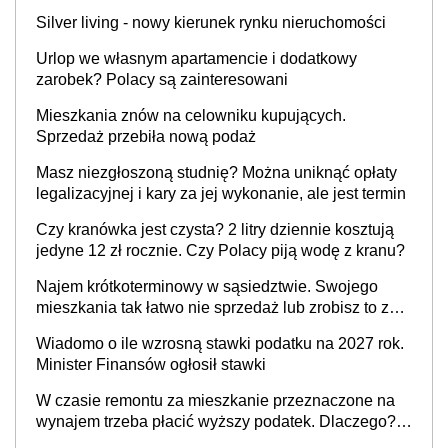
Silver living - nowy kierunek rynku nieruchomości
Urlop we własnym apartamencie i dodatkowy
zarobek? Polacy są zainteresowani
Mieszkania znów na celowniku kupujących.
Sprzedaż przebiła nową podaż
Masz niezgłoszoną studnię? Można uniknąć opłaty
legalizacyjnej i kary za jej wykonanie, ale jest termin
Czy kranówka jest czysta? 2 litry dziennie kosztują
jedyne 12 zł rocznie. Czy Polacy piją wodę z kranu?
Najem krótkoterminowy w sąsiedztwie. Swojego
mieszkania tak łatwo nie sprzedaż lub zrobisz to ze
stratą
Wiadomo o ile wzrosną stawki podatku na 2027 rok.
Minister Finansów ogłosił stawki
W czasie remontu za mieszkanie przeznaczone na
wynajem trzeba płacić wyższy podatek. Dlaczego?
Bo nikt nie realizuje w nim potrzeb mieszkaniowych