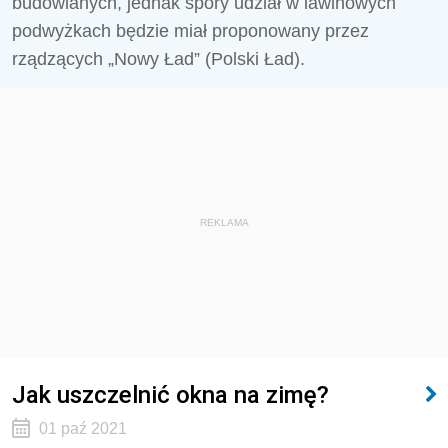
budowlanych, jednak spory udział w lawinowych
podwyżkach będzie miał proponowany przez
rządzących „Nowy Ład” (Polski Ład).
REKLAMA
Jak uszczelnić okna na zimę?
01 paź 2021