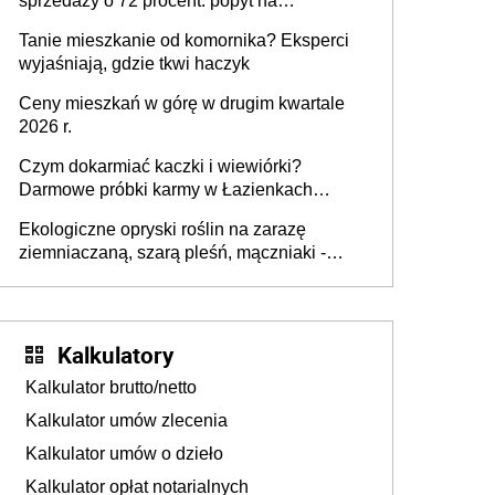
sprzedaży o 72 procent: popyt na
mieszkania wraca
Tanie mieszkanie od komornika? Eksperci
wyjaśniają, gdzie tkwi haczyk
Ceny mieszkań w górę w drugim kwartale
2026 r.
Czym dokarmiać kaczki i wiewiórki?
Darmowe próbki karmy w Łazienkach
Królewskich 25-26 lipca 2026 r. [Akcja
Ekologiczne opryski roślin na zarazę
edukacyjna]
ziemniaczaną, szarą pleśń, mączniaki -
gnojówki, wywary, wyciągi. Jak rozpoznać i
zwalczać choroby grzybowe roślin?
Kalkulatory
Kalkulator brutto/netto
Kalkulator umów zlecenia
Kalkulator umów o dzieło
Kalkulator opłat notarialnych