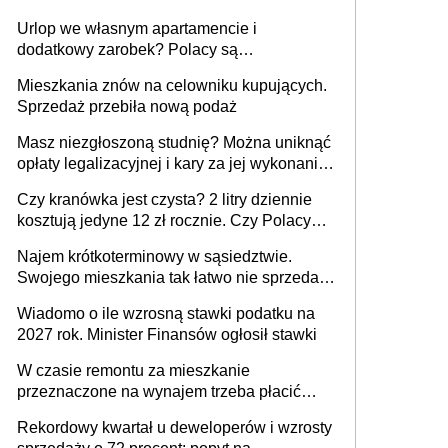
Urlop we własnym apartamencie i
dodatkowy zarobek? Polacy są
zainteresowani
Mieszkania znów na celowniku kupujących.
Sprzedaż przebiła nową podaż
Masz niezgłoszoną studnię? Można uniknąć
opłaty legalizacyjnej i kary za jej wykonanie,
ale jest termin
Czy kranówka jest czysta? 2 litry dziennie
kosztują jedyne 12 zł rocznie. Czy Polacy
piją wodę z kranu?
Najem krótkoterminowy w sąsiedztwie.
Swojego mieszkania tak łatwo nie sprzedaż
lub zrobisz to ze stratą
Wiadomo o ile wzrosną stawki podatku na
2027 rok. Minister Finansów ogłosił stawki
W czasie remontu za mieszkanie
przeznaczone na wynajem trzeba płacić
wyższy podatek. Dlaczego? Bo nikt nie
Rekordowy kwartał u deweloperów i wzrosty
realizuje w nim potrzeb mieszkaniowych