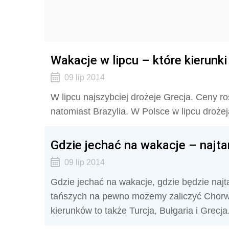
Wakacje w lipcu – które kierunki
09 lip 2014
W lipcu najszybciej drożeje Grecja. Ceny r
natomiast Brazylia. W Polsce w lipcu droże
Gdzie jechać na wakacje – najtań
09 lip 2014
Gdzie jechać na wakacje, gdzie będzie najt
tańszych na pewno możemy zaliczyć Chorwa
kierunków to także Turcja, Bułgaria i Grecja