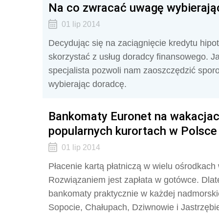
Na co zwracać uwagę wybierają
01 lip 2014
Decydując się na zaciągnięcie kredytu hip
skorzystać z usług doradcy finansowego. 
specjalista pozwoli nam zaoszczędzić spor
wybierając doradcę.
Bankomaty Euronet na wakacjac
popularnych kurortach w Polsce
01 lip 2014
Płacenie kartą płatniczą w wielu ośrodkac
Rozwiązaniem jest zapłata w gotówce. Dlat
bankomaty praktycznie w każdej nadmorski
Sopocie, Chałupach, Dziwnowie i Jastrzębi