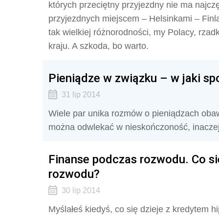
których przeciętny przyjezdny nie ma najcz
przyjezdnych miejscem – Helsinkami – Fin
tak wielkiej różnorodności, my Polacy, rza
kraju. A szkoda, bo warto.
Pieniądze w związku – w jaki s
31 lip 2014
Wiele par unika rozmów o pieniądzach obawi
można odwlekać w nieskończoność, inaczej 
Finanse podczas rozwodu. Co si
rozwodu?
30 lip 2014
Myślałeś kiedyś, co się dzieje z kredytem