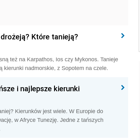
 drożeją? Które tanieją?
osną też na Karpathos, Ios czy Mykonos. Tanieje
ją kierunki nadmorskie, z Sopotem na czele.
sze i najlepsze kierunki
aniej? Kierunków jest wiele. W Europie do
cję, w Afryce Tunezję. Jedne z tańszych
.