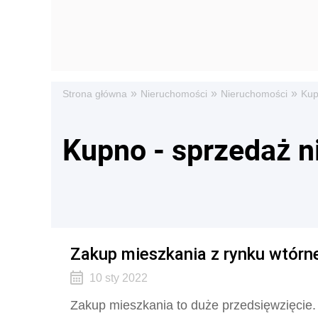
»
»
»
Strona główna
Nieruchomości
Nieruchomości
Kup
Kupno - sprzedaż 
Zakup mieszkania z rynku wtórn
10 sty 2022
Zakup mieszkania to duże przedsięwzięcie.