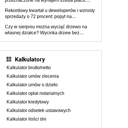
przeznaczone na wynajem trzeba płacić
wyższy podatek. Dlaczego? Bo nikt nie
Rekordowy kwartał u deweloperów i wzrosty
realizuje w nim potrzeb mieszkaniowych
sprzedaży o 72 procent: popyt na
mieszkania wraca
Czy w sierpniu można wyciąć drzewo na
własnej działce? Wycinka drzew bez
pozwolenia
Kalkulatory
Kalkulator brutto/netto
Kalkulator umów zlecenia
Kalkulator umów o dzieło
Kalkulator opłat notarialnych
Kalkulator kredytowy
Kalkulator odsetek ustawowych
Kalkulator ilości dni