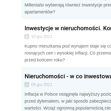
Millenialsi wybierają również inwestycje p
apartamentów?
Inwestycje w nieruchomości. Ko
10 gru 2021
Kupno mieszkania pod wynajem staje się co
rosnących cen i wysokiej inflacji. Co przem
przed końcem roku?
Nieruchomości - w co inwestować
09 gru 2021
Inflacja w Polsce osiągnęła najwyższy pozi
przed dylematem, w jaki sposób zabezpieczy
wartości. Wciąż ogromną popularnością ci