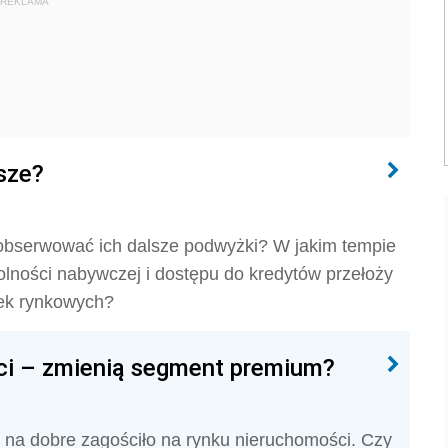
REKLAMA
sze?
obserwować ich dalsze podwyżki? W jakim tempie
lności nabywczej i dostępu do kredytów przełoży
wek rynkowych?
ści – zmienią segment premium?
 na dobre zagościło na rynku nieruchomości. Czy