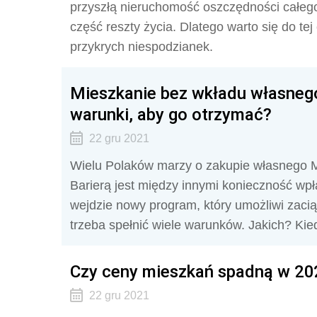
przyszłą nieruchomość oszczędności całego
część reszty życia. Dlatego warto się do t
przykrych niespodzianek.
Mieszkanie bez wkładu własnego 
warunki, aby go otrzymać?
22 gru 2021
Wielu Polaków marzy o zakupie własnego M. 
Barierą jest między innymi konieczność wp
wejdzie nowy program, który umożliwi zaci
trzeba spełnić wiele warunków. Jakich? Ki
Czy ceny mieszkań spadną w 20
22 gru 2021