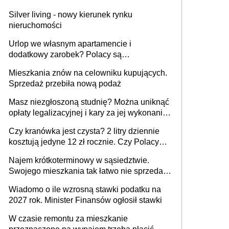
Silver living - nowy kierunek rynku
nieruchomości
Urlop we własnym apartamencie i
dodatkowy zarobek? Polacy są
zainteresowani
Mieszkania znów na celowniku kupujących.
Sprzedaż przebiła nową podaż
Masz niezgłoszoną studnię? Można uniknąć
opłaty legalizacyjnej i kary za jej wykonanie,
ale jest termin
Czy kranówka jest czysta? 2 litry dziennie
kosztują jedyne 12 zł rocznie. Czy Polacy
piją wodę z kranu?
Najem krótkoterminowy w sąsiedztwie.
Swojego mieszkania tak łatwo nie sprzedaż
lub zrobisz to ze stratą
Wiadomo o ile wzrosną stawki podatku na
2027 rok. Minister Finansów ogłosił stawki
W czasie remontu za mieszkanie