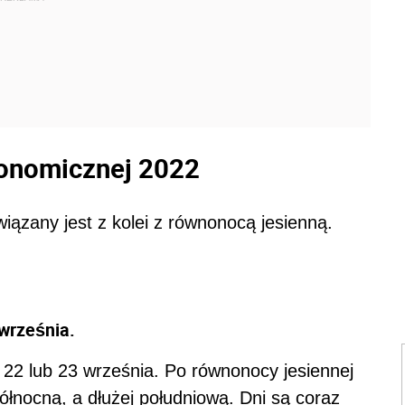
ronomicznej 2022
iązany jest z kolei z równonocą jesienną.
września.
e 22 lub 23 września. Po równonocy jesiennej
północną, a dłużej południową. Dni są coraz