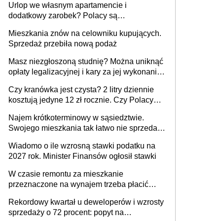
Urlop we własnym apartamencie i
dodatkowy zarobek? Polacy są
zainteresowani
Mieszkania znów na celowniku kupujących.
Sprzedaż przebiła nową podaż
Masz niezgłoszoną studnię? Można uniknąć
opłaty legalizacyjnej i kary za jej wykonanie,
ale jest termin
Czy kranówka jest czysta? 2 litry dziennie
kosztują jedyne 12 zł rocznie. Czy Polacy
piją wodę z kranu?
Najem krótkoterminowy w sąsiedztwie.
Swojego mieszkania tak łatwo nie sprzedaż
lub zrobisz to ze stratą
Wiadomo o ile wzrosną stawki podatku na
2027 rok. Minister Finansów ogłosił stawki
W czasie remontu za mieszkanie
przeznaczone na wynajem trzeba płacić
wyższy podatek. Dlaczego? Bo nikt nie
Rekordowy kwartał u deweloperów i wzrosty
realizuje w nim potrzeb mieszkaniowych
sprzedaży o 72 procent: popyt na