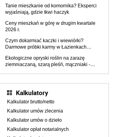
mieszkania wraca
Tanie mieszkanie od komornika? Eksperci
wyjaśniają, gdzie tkwi haczyk
Ceny mieszkań w górę w drugim kwartale
2026 r.
Czym dokarmiać kaczki i wiewiórki?
Darmowe próbki karmy w Łazienkach
Królewskich 25-26 lipca 2026 r. [Akcja
Ekologiczne opryski roślin na zarazę
edukacyjna]
ziemniaczaną, szarą pleśń, mączniaki -
gnojówki, wywary, wyciągi. Jak rozpoznać i
zwalczać choroby grzybowe roślin?
Kalkulatory
Kalkulator brutto/netto
Kalkulator umów zlecenia
Kalkulator umów o dzieło
Kalkulator opłat notarialnych