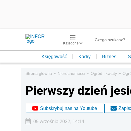
Kategorie
Księgowość
Kadry
Biznes
S
»
»
»
Strona główna
Nieruchomości
Ogród i kwiaty
Ogr
Pierwszy dzień jesi
Subskrybuj nas na Youtube
Zapisz
09 września 2022, 14:14