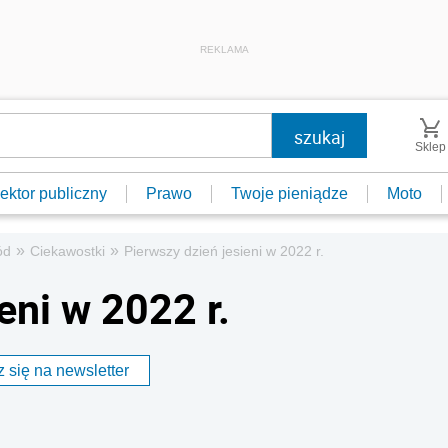
REKLAMA
Sklep
ektor publiczny
Prawo
Twoje pieniądze
Moto
»
»
ód
Ciekawostki
Pierwszy dzień jesieni w 2022 r.
eni w 2022 r.
 się na newsletter