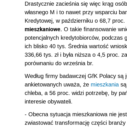
Drastycznie zacieśnia się więc krąg osó
własnego M i to nawet przy wsparciu ba
Kredytowej, w październiku o 68,7 proc. 
mieszkaniowe.
O takie finansowanie wni
potencjalnych kredytobiorców, podczas 
ich blisko 40 tys. Średnia wartość wnio
336,66 tys. zł i była niższa o 4,5 proc. z
porównaniu do września br.
Według firmy badawczej GfK Polacy są ju
ankietowanych uważa, że
mieszkania
są 
chleba, a 56 proc. widzi potrzebę, by p
interesie obywateli.
- Obecna sytuacja mieszkaniowa nie jes
zwiastować transformację części branży