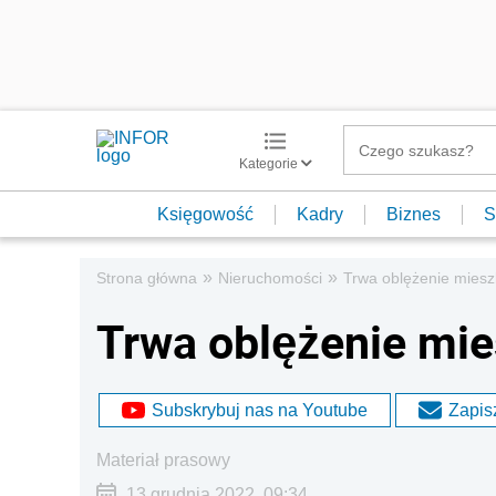
Kategorie
Księgowość
Kadry
Biznes
S
»
»
Strona główna
Nieruchomości
Trwa oblężenie mies
Trwa oblężenie mi
Subskrybuj nas na Youtube
Zapisz
materiał prasowy
13 grudnia 2022, 09:34