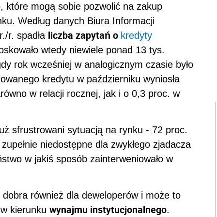
b, które mogą sobie pozwolić na zakup
nku.
Według danych Biura Informacji
liczba zapytań o
r./r. spadła
kredyty
oskowało wtedy niewiele ponad 13 tys.
gdy rok wcześniej w analogicznym czasie było
skowanego kredytu w październiku wyniosła
arówno w relacji rocznej, jak i o 0,3 proc. w
ż sfrustrowani sytuacją na rynku - 72 proc.
zupełnie niedostępne dla zwykłego zjadacza
aństwo w jakiś sposób zainterweniowało w
t dobra również dla deweloperów i może to
wynajmu instytucjonalnego
 w kierunku
.