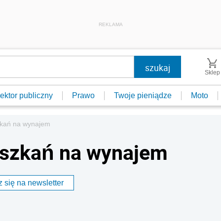
REKLAMA
Sklep
ektor publiczny
Prawo
Twoje pieniądze
Moto
zkań na wynajem
eszkań na wynajem
 się na newsletter