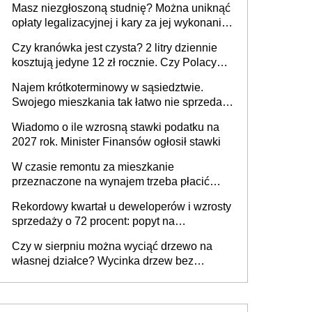
Masz niezgłoszoną studnię? Można uniknąć
opłaty legalizacyjnej i kary za jej wykonanie,
ale jest termin
Czy kranówka jest czysta? 2 litry dziennie
kosztują jedyne 12 zł rocznie. Czy Polacy
piją wodę z kranu?
Najem krótkoterminowy w sąsiedztwie.
Swojego mieszkania tak łatwo nie sprzedaż
lub zrobisz to ze stratą
Wiadomo o ile wzrosną stawki podatku na
2027 rok. Minister Finansów ogłosił stawki
W czasie remontu za mieszkanie
przeznaczone na wynajem trzeba płacić
wyższy podatek. Dlaczego? Bo nikt nie
Rekordowy kwartał u deweloperów i wzrosty
realizuje w nim potrzeb mieszkaniowych
sprzedaży o 72 procent: popyt na
mieszkania wraca
Czy w sierpniu można wyciąć drzewo na
własnej działce? Wycinka drzew bez
pozwolenia