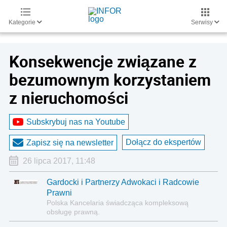
Kategorie
Serwisy
Konsekwencje związane z
bezumownym korzystaniem
z nieruchomości
Subskrybuj nas na Youtube
Dołącz do ekspertów
Zapisz się na newsletter
26 lipca 2017, 11:48
Gardocki i Partnerzy Adwokaci i Radcowie
Prawni
Polska Kancelaria świadcząca kompleksową
obsługę prawną.