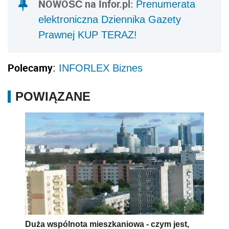
NOWOŚĆ na Infor.pl:
Prenumerata
elektroniczna Dziennika Gazety
Prawnej KUP TERAZ!
Polecamy
:
INFORLEX Biznes
POWIĄZANE
Duża wspólnota mieszkaniowa - czym jest,