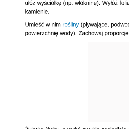
ułóż wyściółkę (np. włókninę). Wyłóż fol
kamienie.
Umieść w nim
rośliny
(pływające, podwodn
powierzchnię wody). Zachowaj proporcj