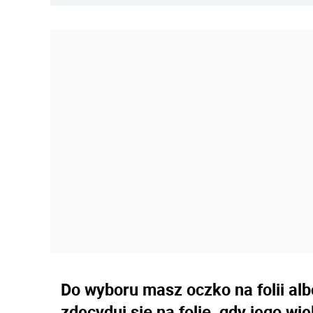
Do wyboru masz oczko na folii alb
zdecyduj się na folię, gdy jego wi