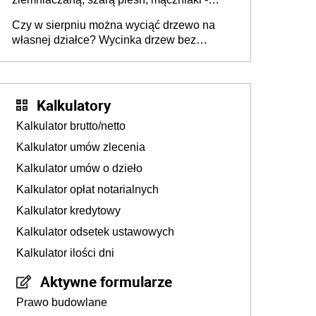
gnojówki, wywary, wyciągi. Jak rozpoznać i
Czy w sierpniu można wyciąć drzewo na
zwalczać choroby grzybowe roślin?
własnej działce? Wycinka drzew bez
pozwolenia
Kalkulatory
Kalkulator brutto/netto
Kalkulator umów zlecenia
Kalkulator umów o dzieło
Kalkulator opłat notarialnych
Kalkulator kredytowy
Kalkulator odsetek ustawowych
Kalkulator ilości dni
Aktywne formularze
Prawo budowlane