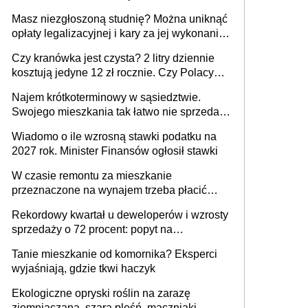
Masz niezgłoszoną studnię? Można uniknąć
opłaty legalizacyjnej i kary za jej wykonanie,
ale jest termin
Czy kranówka jest czysta? 2 litry dziennie
kosztują jedyne 12 zł rocznie. Czy Polacy
piją wodę z kranu?
Najem krótkoterminowy w sąsiedztwie.
Swojego mieszkania tak łatwo nie sprzedaż
lub zrobisz to ze stratą
Wiadomo o ile wzrosną stawki podatku na
2027 rok. Minister Finansów ogłosił stawki
W czasie remontu za mieszkanie
przeznaczone na wynajem trzeba płacić
wyższy podatek. Dlaczego? Bo nikt nie
Rekordowy kwartał u deweloperów i wzrosty
realizuje w nim potrzeb mieszkaniowych
sprzedaży o 72 procent: popyt na
mieszkania wraca
Tanie mieszkanie od komornika? Eksperci
wyjaśniają, gdzie tkwi haczyk
Ekologiczne opryski roślin na zarazę
ziemniaczaną, szarą pleśń, mączniaki -