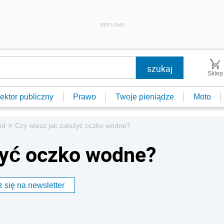
REKLAMA
Sklep
ektor publiczny
Prawo
Twoje pieniądze
Moto
»
ód
Czy wiesz jak założyć oczko wodne?
żyć oczko wodne?
 się na newsletter