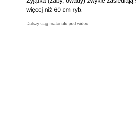
Żyjątka (żaby, owady) zwykle zasiedlają 
więcej niż 60 cm ryb.
Dalszy ciąg materiału pod wideo