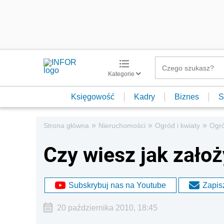
Kategorie
Księgowość
Kadry
Biznes
S
»
»
»
Strona główna
Nieruchomości
Ogród i kwiaty
Ogr
Czy wiesz jak zało
Subskrybuj nas na Youtube
Zapisz
20 października 2010, 18:45