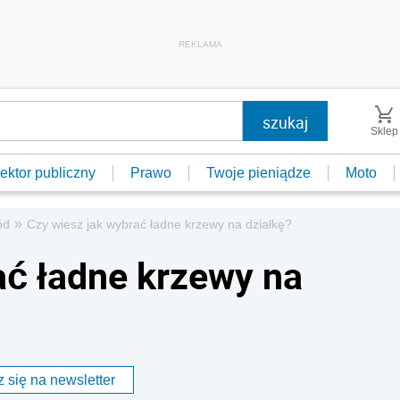
REKLAMA
Sklep
ektor publiczny
Prawo
Twoje pieniądze
Moto
»
ód
Czy wiesz jak wybrać ładne krzewy na działkę?
ać ładne krzewy na
 się na newsletter