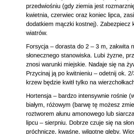
przedwiośniu (gdy ziemia jest rozmarzni
kwietnia, czerwiec oraz koniec lipca, za
dodatkiem mączki kostnej). Zabezpiecz k
wiatrów.
Forsycja – dorasta do 2 – 3 m, zakwita
słonecznego stanowiska. Lubi żyzne, pr
znosi warunki miejskie. Nadaje się na ż
Przycinaj ją po kwitnieniu – odetnij ok. 
krzew będzie kwitł tylko na wierzchołkach
Hortensja – bardzo intensywnie rośnie 
białym, różowym (barwę tę możesz zmienić
roztworem ałunu amonowego lub siarczanu
lipcu – sierpniu. Dobrze czuje się na sł
próchnicze, kwaśne, wilgotne gleby. Wio