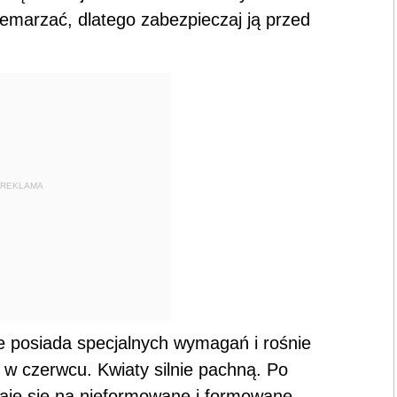
emarzać, dlatego zabezpieczaj ją przed
REKLAMA
e posiada specjalnych wymagań i rośnie
o w czerwcu. Kwiaty silnie pachną. Po
daje się na nieformowane i formowane