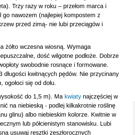
ęta). Trzy razy w roku – przełom marca i
sil go nawozem (najlepiej kompostem z
rzew przed zimą- nie lubi przeciągów i
 na żółto wczesna wiosną. Wymaga
zepuszczalne, dość wilgotne podłoże. Dobrze
ywopłoty swobodnie rosnące i formowane.
2/3 długości kwitnących pędów. Nie przycinany
, ogołoci się od dołu.
(wysokość do 1,5 m). Ma
kwiaty
najczęściej w
 na niebieską - podlej kilkakrotnie roślinę
 glinu) albo niebieskim kolorze. Kwitnie w
onecznym lub półcienistym stanowisku. Lubi
sną usuwaj resztki zeszłorocznych