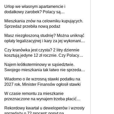
Urlop we własnym apartamencie i
dodatkowy zarobek? Polacy są
zainteresowani
Mieszkania znów na celowniku kupujących.
Sprzedaż przebiła nową podaż
Masz niezgłoszoną studnię? Można uniknąć
opłaty legalizacyjnej i kary za jej wykonanie,
ale jest termin
Czy kranówka jest czysta? 2 litry dziennie
kosztują jedyne 12 zł rocznie. Czy Polacy
piją wodę z kranu?
Najem krótkoterminowy w sąsiedztwie.
Swojego mieszkania tak łatwo nie sprzedaż
lub zrobisz to ze stratą
Wiadomo o ile wzrosną stawki podatku na
2027 rok. Minister Finansów ogłosił stawki
W czasie remontu za mieszkanie
przeznaczone na wynajem trzeba płacić
wyższy podatek. Dlaczego? Bo nikt nie
Rekordowy kwartał u deweloperów i wzrosty
realizuje w nim potrzeb mieszkaniowych
sprzedaży o 72 procent: popyt na