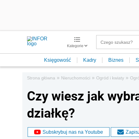
Kategorie
Księgowość
Kadry
Biznes
S
»
»
»
Strona główna
Nieruchomości
Ogród i kwiaty
Ogr
Czy wiesz jak wybr
działkę?
Subskrybuj nas na Youtube
Zapisz