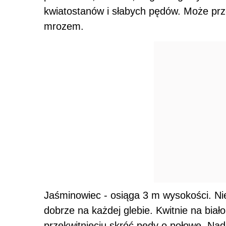
kwiatostanów i słabych pędów. Może prz
mrozem.
Jaśminowiec - osiąga 3 m wysokości. Ni
dobrze na każdej glebie. Kwitnie na biał
przekwitnięciu skróć pędy o połowę. Na