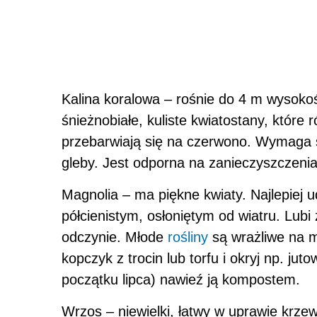
Kalina koralowa – rośnie do 4 m wysoko
śnieżnobiałe, kuliste kwiatostany, które 
przebarwiają się na czerwono. Wymaga s
gleby. Jest odporna na zanieczyszczenia 
Magnolia – ma piękne kwiaty. Najlepiej 
półcienistym, osłoniętym od wiatru. Lub
odczynie. Młode
rośliny
są wrażliwe na m
kopczyk z trocin lub torfu i okryj np. j
początku lipca) nawieź ją kompostem.
Wrzos – niewielki, łatwy w uprawie krzew