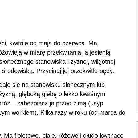
ści, kwitnie od maja do czerwca. Ma
różowieją w miarę przekwitania, a jesienią
łonecznego stanowiska i żyznej, wilgotnej
środowiska. Przycinaj jej przekwitłe pędy.
udaje się na stanowisku słonecznym lub
i żyzną, głęboką glebę o lekko kwaśnym
róz – zabezpiecz je przed zimą (usyp
utowym workiem). Kilka razy w roku (od marca do
. Ma fioletowe, białe, różowe i długo kwitnące