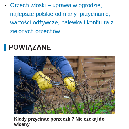
Orzech włoski – uprawa w ogrodzie,
najlepsze polskie odmiany, przycinanie,
wartości odżywcze, nalewka i konfitura z
zielonych orzechów
POWIĄZANE
Kiedy przycinać porzeczki? Nie czekaj do
wiosny