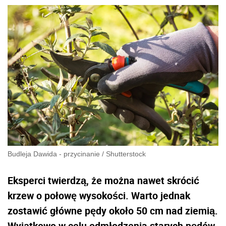
Budleja Dawida - przycinanie
/
Shutterstock
Eksperci twierdzą, że można nawet skrócić
krzew o połowę wysokości. Warto jednak
zostawić główne pędy około 50 cm nad ziemią.
Wyjątkowo w celu odmłodzenia starych pędów