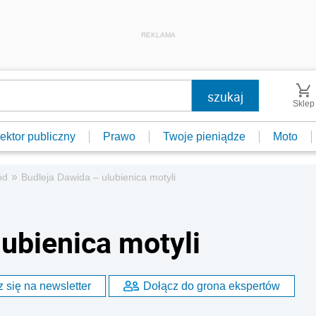
REKLAMA
Sklep
ektor publiczny
Prawo
Twoje pieniądze
Moto
»
ód
Budleja Dawida – ulubienica motyli
ubienica motyli
 się na newsletter
Dołącz do grona ekspertów