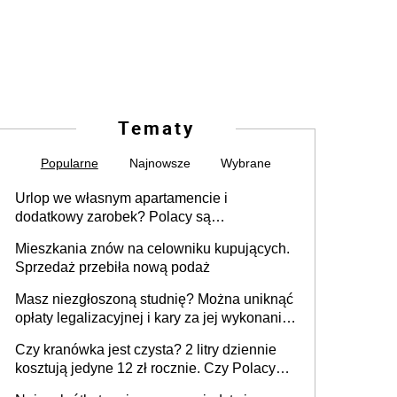
Tematy
Popularne
Najnowsze
Wybrane
Urlop we własnym apartamencie i
dodatkowy zarobek? Polacy są
zainteresowani
Mieszkania znów na celowniku kupujących.
Sprzedaż przebiła nową podaż
Masz niezgłoszoną studnię? Można uniknąć
opłaty legalizacyjnej i kary za jej wykonanie,
ale jest termin
Czy kranówka jest czysta? 2 litry dziennie
kosztują jedyne 12 zł rocznie. Czy Polacy
piją wodę z kranu?