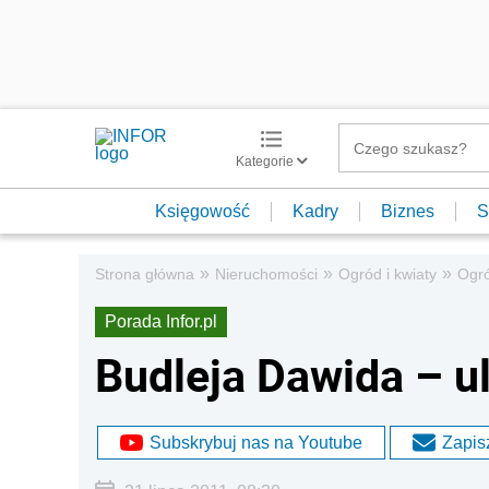
Kategorie
Księgowość
Kadry
Biznes
S
»
»
»
Strona główna
Nieruchomości
Ogród i kwiaty
Ogr
Porada Infor.pl
Budleja Dawida – ul
Subskrybuj nas na Youtube
Zapisz