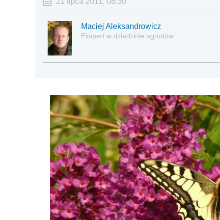
21 lipca 2011, 08:30
Maciej Aleksandrowicz
Ekspert w dziedzinie ogrodów