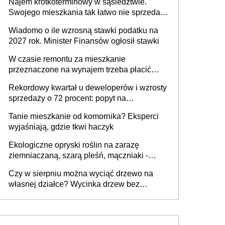
Najem krótkoterminowy w sąsiedztwie.
Swojego mieszkania tak łatwo nie sprzedaż
lub zrobisz to ze stratą
Wiadomo o ile wzrosną stawki podatku na
2027 rok. Minister Finansów ogłosił stawki
W czasie remontu za mieszkanie
przeznaczone na wynajem trzeba płacić
wyższy podatek. Dlaczego? Bo nikt nie
Rekordowy kwartał u deweloperów i wzrosty
realizuje w nim potrzeb mieszkaniowych
sprzedaży o 72 procent: popyt na
mieszkania wraca
Tanie mieszkanie od komornika? Eksperci
wyjaśniają, gdzie tkwi haczyk
Ekologiczne opryski roślin na zarazę
ziemniaczaną, szarą pleśń, mączniaki -
gnojówki, wywary, wyciągi. Jak rozpoznać i
Czy w sierpniu można wyciąć drzewo na
zwalczać choroby grzybowe roślin?
własnej działce? Wycinka drzew bez
pozwolenia