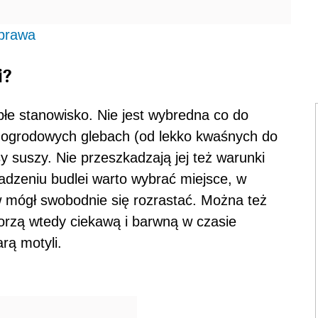
uprawa
i?
płe stanowisko. Nie jest wybredna co do
h ogrodowych glebach (od lekko kwaśnych do
y suszy. Nie przeszkadzają jej też warunki
sadzeniu budlei warto wybrać miejsce, w
w mógł swobodnie się rozrastać. Można też
orzą wtedy ciekawą i barwną w czasie
rą motyli.