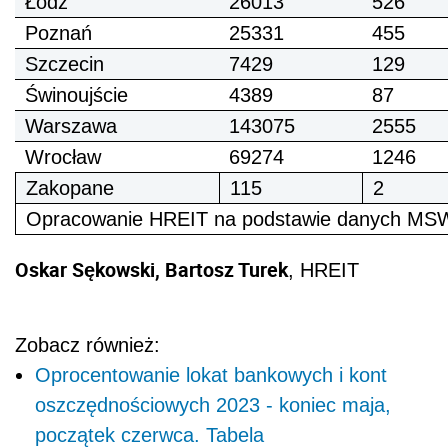
Łódź
26013
526
Poznań
25331
455
Szczecin
7429
129
Świnoujście
4389
87
Warszawa
143075
2555
Wrocław
69274
1246
Zakopane
115
2
Opracowanie HREIT na podstawie danych MS
Oskar Sękowski, Bartosz Turek
, HREIT
Zobacz również:
Oprocentowanie lokat bankowych i kont
oszczędnościowych 2023 - koniec maja,
początek czerwca. Tabela