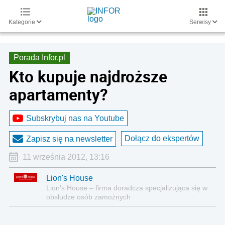
Kategorie
Serwisy
Porada Infor.pl
Kto kupuje najdroższe
apartamenty?
Subskrybuj nas na Youtube
Dołącz do ekspertów
Zapisz się na newsletter
11 września 2012, 13:16
Lion's House
Lion's House – firma doradcza specjalizująca się w
obsłudze osób zamożnych