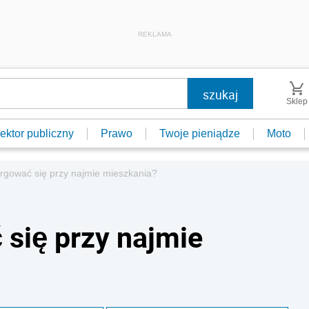
REKLAMA
Sklep
ektor publiczny
Prawo
Twoje pieniądze
Moto
argować się przy najmie mieszkania?
 się przy najmie