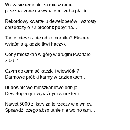
W czasie remontu za mieszkanie
przeznaczone na wynajem trzeba płacić
wyższy podatek. Dlaczego? Bo nikt nie
Rekordowy kwartał u deweloperów i wzrosty
realizuje w nim potrzeb mieszkaniowych
sprzedaży o 72 procent: popyt na
mieszkania wraca
Tanie mieszkanie od komornika? Eksperci
wyjaśniają, gdzie tkwi haczyk
Ceny mieszkań w górę w drugim kwartale
2026 r.
Czym dokarmiać kaczki i wiewiórki?
Darmowe próbki karmy w Łazienkach
Królewskich 25-26 lipca 2026 r. [Akcja
Budownictwo mieszkaniowe odbija.
edukacyjna]
Deweloperzy z wyraźnym wzrostem
Nawet 5000 zł kary za te rzeczy w piwnicy.
Sprawdź, czego absolutnie nie wolno tam
trzymać