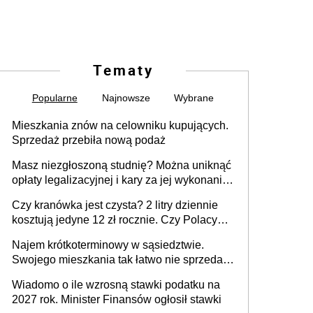
Tematy
Popularne
Najnowsze
Wybrane
Mieszkania znów na celowniku kupujących.
Sprzedaż przebiła nową podaż
Masz niezgłoszoną studnię? Można uniknąć
opłaty legalizacyjnej i kary za jej wykonanie,
ale jest termin
Czy kranówka jest czysta? 2 litry dziennie
kosztują jedyne 12 zł rocznie. Czy Polacy
piją wodę z kranu?
Najem krótkoterminowy w sąsiedztwie.
Swojego mieszkania tak łatwo nie sprzedaż
lub zrobisz to ze stratą
Wiadomo o ile wzrosną stawki podatku na
2027 rok. Minister Finansów ogłosił stawki