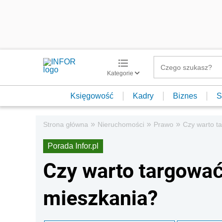
Kategorie
Księgowość
Kadry
Biznes
S
»
»
»
Strona główna
Nieruchomości
Prawo
Czy warto t
Porada Infor.pl
Czy warto targować
mieszkania?