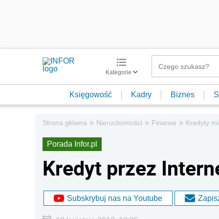
Kategorie
Księgowość
Kadry
Biznes
S
»
»
»
Strona główna
Nieruchomości
Finanse
Kredyty m
Porada Infor.pl
Kredyt przez Intern
Subskrybuj nas na Youtube
Zapisz