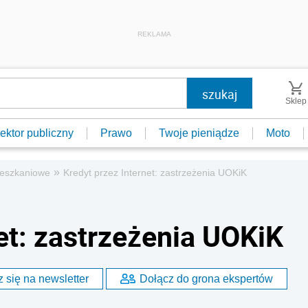
REKLAMA
Sklep
ektor publiczny
Prawo
Twoje pieniądze
Moto
»
ieszkaniowe
Kredyt przez Internet: zastrzeżenia UOKiK
et: zastrzeżenia UOKiK
 się na newsletter
Dołącz do grona ekspertów