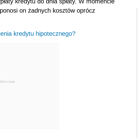
ypłaty kredytu do dnia spłaty. W momencie
e ponosi on żadnych kosztów oprócz
zenia kredytu hipotecznego?
REKLAMA