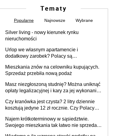
Tematy
Popularne
Najnowsze
Wybrane
Silver living - nowy kierunek rynku
nieruchomości
Urlop we własnym apartamencie i
dodatkowy zarobek? Polacy są
zainteresowani
Mieszkania znów na celowniku kupujących.
Sprzedaż przebiła nową podaż
Masz niezgłoszoną studnię? Można uniknąć
opłaty legalizacyjnej i kary za jej wykonanie,
ale jest termin
Czy kranówka jest czysta? 2 litry dziennie
kosztują jedyne 12 zł rocznie. Czy Polacy
piją wodę z kranu?
Najem krótkoterminowy w sąsiedztwie.
Swojego mieszkania tak łatwo nie sprzedaż
lub zrobisz to ze stratą