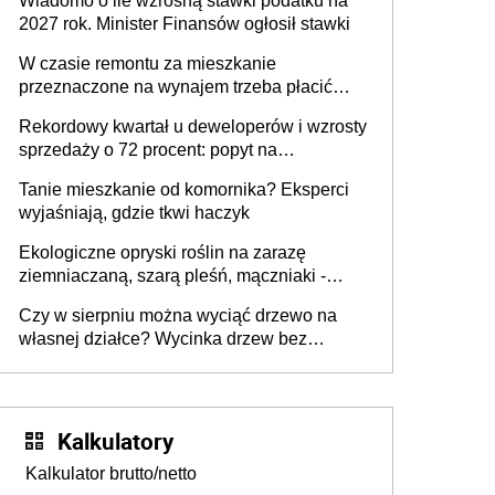
Wiadomo o ile wzrosną stawki podatku na
2027 rok. Minister Finansów ogłosił stawki
W czasie remontu za mieszkanie
przeznaczone na wynajem trzeba płacić
wyższy podatek. Dlaczego? Bo nikt nie
Rekordowy kwartał u deweloperów i wzrosty
realizuje w nim potrzeb mieszkaniowych
sprzedaży o 72 procent: popyt na
mieszkania wraca
Tanie mieszkanie od komornika? Eksperci
wyjaśniają, gdzie tkwi haczyk
Ekologiczne opryski roślin na zarazę
ziemniaczaną, szarą pleśń, mączniaki -
gnojówki, wywary, wyciągi. Jak rozpoznać i
Czy w sierpniu można wyciąć drzewo na
zwalczać choroby grzybowe roślin?
własnej działce? Wycinka drzew bez
pozwolenia
Kalkulatory
Kalkulator brutto/netto