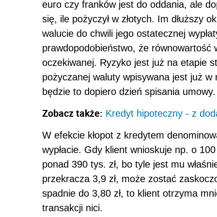
euro czy franków jest do oddania, ale dop
się, ile pożyczył w złotych. Im dłuższy 
walucie do chwili jego ostatecznej wypła
prawdopodobieństwo, że równowartość w
oczekiwanej. Ryzyko jest już na etapie 
pożyczanej waluty wpisywana jest już w
będzie to dopiero dzień spisania umowy.
Zobacz także:
Kredyt hipoteczny - z do
W efekcie kłopot z kredytem denominow
wypłacie. Gdy klient wnioskuje np. o 100
ponad 390 tys. zł, bo tyle jest mu właśn
przekracza 3,9 zł, może zostać zaskoczo
spadnie do 3,80 zł, to klient otrzyma mni
transakcji nici.