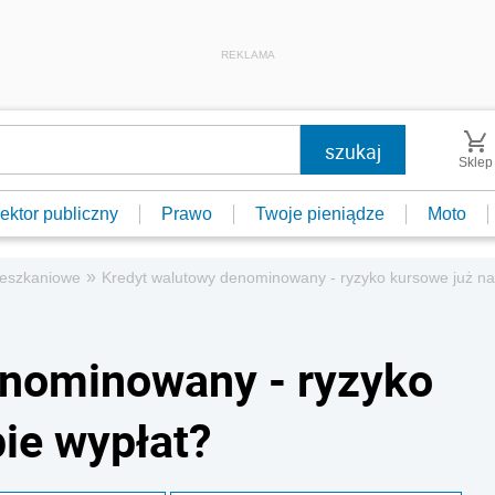
REKLAMA
Sklep
ektor publiczny
Prawo
Twoje pieniądze
Moto
»
ieszkaniowe
Kredyt walutowy denominowany - ryzyko kursowe już na
enominowany - ryzyko
pie wypłat?