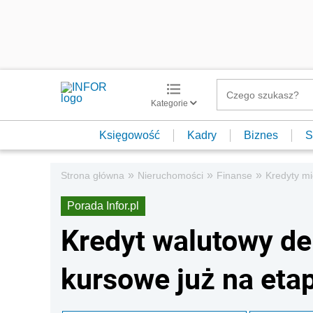
Kategorie
Księgowość
Kadry
Biznes
S
»
»
»
Strona główna
Nieruchomości
Finanse
Kredyty m
Porada Infor.pl
Kredyt walutowy d
kursowe już na eta