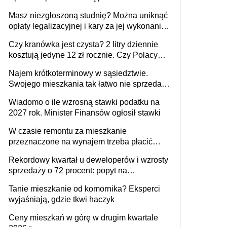
Masz niezgłoszoną studnię? Można uniknąć
opłaty legalizacyjnej i kary za jej wykonanie,
ale jest termin
Czy kranówka jest czysta? 2 litry dziennie
kosztują jedyne 12 zł rocznie. Czy Polacy
piją wodę z kranu?
Najem krótkoterminowy w sąsiedztwie.
Swojego mieszkania tak łatwo nie sprzedaż
lub zrobisz to ze stratą
Wiadomo o ile wzrosną stawki podatku na
2027 rok. Minister Finansów ogłosił stawki
W czasie remontu za mieszkanie
przeznaczone na wynajem trzeba płacić
wyższy podatek. Dlaczego? Bo nikt nie
Rekordowy kwartał u deweloperów i wzrosty
realizuje w nim potrzeb mieszkaniowych
sprzedaży o 72 procent: popyt na
mieszkania wraca
Tanie mieszkanie od komornika? Eksperci
wyjaśniają, gdzie tkwi haczyk
Ceny mieszkań w górę w drugim kwartale