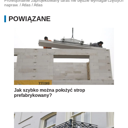
Profesjonalnie zaprojektowany taras nie będzie wymagał częstych
napraw.
/
Atlas
/
Atlas
POWIĄZANE
Jak szybko można położyć strop
prefabrykowany?