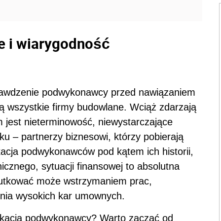
e i wiarygodność
rawdzenie podwykonawcy przed nawiązaniem
ją wszystkie firmy budowlane. Wciąż zdarzają
m jest nieterminowość, niewystarczające
u – partnerzy biznesowi, którzy pobierają
kacja podwykonawców pod kątem ich historii,
icznego, sytuacji finansowej to absolutna
kutkować może wstrzymaniem prac,
enia wysokich kar umownych.
ikacja podwykonawcy? Warto zacząć od