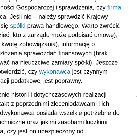
łalności Gospodarczej i sprawdzenia, czy
firma
rca. Jeśli nie – należy sprawdzić Krajowy
 się
spółki
prawa handlowego. Warto zwrócić
zieć, kto z zarządu może podpisać umowę),
kwotę zobowiązania), informację o
h złożenia sprawozdań finansowych (brak
ać na nieuczciwe zamiary spółki). Jeszcze
twierdzić, czy
wykonawca
jest czynnym
kacji podatkowej jest poprawny.
e historii i dotychczasowych realizacji
t z poprzednimi zleceniodawcami i ich
odwykonawca posiada wszelkie potrzebne do
techniczne oraz jakimi zasobami ludzkimi
ja, czy jest on ubezpieczony od