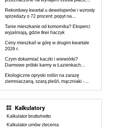
wyższy podatek. Dlaczego? Bo nikt nie
Rekordowy kwartał u deweloperów i wzrosty
realizuje w nim potrzeb mieszkaniowych
sprzedaży o 72 procent: popyt na
mieszkania wraca
Tanie mieszkanie od komornika? Eksperci
wyjaśniają, gdzie tkwi haczyk
Ceny mieszkań w górę w drugim kwartale
2026 r.
Czym dokarmiać kaczki i wiewiórki?
Darmowe próbki karmy w Łazienkach
Królewskich 25-26 lipca 2026 r. [Akcja
Ekologiczne opryski roślin na zarazę
edukacyjna]
ziemniaczaną, szarą pleśń, mączniaki -
gnojówki, wywary, wyciągi. Jak rozpoznać i
zwalczać choroby grzybowe roślin?
Kalkulatory
Kalkulator brutto/netto
Kalkulator umów zlecenia