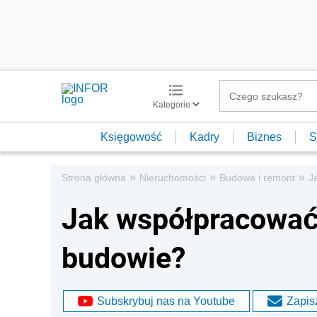
Kategorie
Księgowość
Kadry
Biznes
S
»
»
»
Strona główna
Nieruchomości
Budowa i remont
J
Jak współpracowa
budowie?
Subskrybuj nas na Youtube
Zapisz