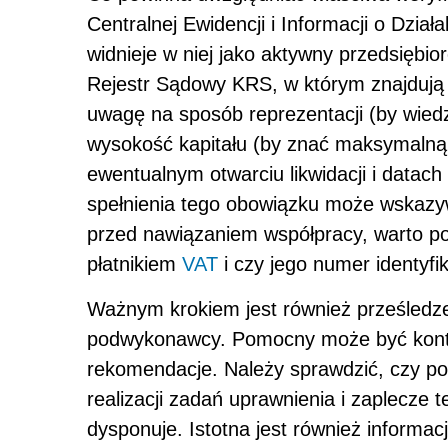
Centralnej Ewidencji i Informacji o Dzia
widnieje w niej jako aktywny przedsiębio
Rejestr Sądowy KRS, w którym znajdują
uwagę na sposób reprezentacji (by wied
wysokość kapitału (by znać maksymalną 
ewentualnym otwarciu likwidacji i datac
spełnienia tego obowiązku może wskazyw
przed nawiązaniem współpracy, warto po
płatnikiem
VAT
i czy jego numer identyfi
Ważnym krokiem jest również prześledzeni
podwykonawcy. Pomocny może być kontak
rekomendacje. Należy sprawdzić, czy p
realizacji zadań uprawnienia i zaplecze 
dysponuje. Istotna jest również informac