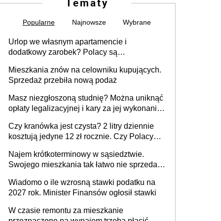
Tematy
Popularne
Najnowsze
Wybrane
Urlop we własnym apartamencie i
dodatkowy zarobek? Polacy są
zainteresowani
Mieszkania znów na celowniku kupujących.
Sprzedaż przebiła nową podaż
Masz niezgłoszoną studnię? Można uniknąć
opłaty legalizacyjnej i kary za jej wykonanie,
ale jest termin
Czy kranówka jest czysta? 2 litry dziennie
kosztują jedyne 12 zł rocznie. Czy Polacy
piją wodę z kranu?
Najem krótkoterminowy w sąsiedztwie.
Swojego mieszkania tak łatwo nie sprzedaż
lub zrobisz to ze stratą
Wiadomo o ile wzrosną stawki podatku na
2027 rok. Minister Finansów ogłosił stawki
W czasie remontu za mieszkanie
przeznaczone na wynajem trzeba płacić