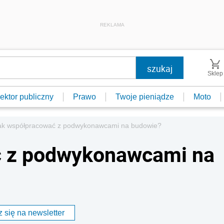
REKLAMA
Sklep
ektor publiczny
Prawo
Twoje pieniądze
Moto
ak współpracować z podwykonawcami na budowie?
ć z podwykonawcami na
 się na newsletter