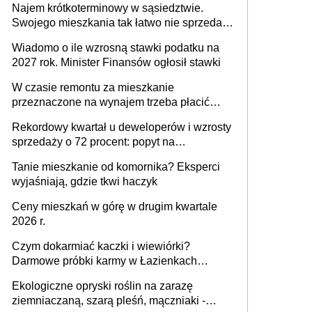
Najem krótkoterminowy w sąsiedztwie.
Swojego mieszkania tak łatwo nie sprzedaż
lub zrobisz to ze stratą
Wiadomo o ile wzrosną stawki podatku na
2027 rok. Minister Finansów ogłosił stawki
W czasie remontu za mieszkanie
przeznaczone na wynajem trzeba płacić
wyższy podatek. Dlaczego? Bo nikt nie
Rekordowy kwartał u deweloperów i wzrosty
realizuje w nim potrzeb mieszkaniowych
sprzedaży o 72 procent: popyt na
mieszkania wraca
Tanie mieszkanie od komornika? Eksperci
wyjaśniają, gdzie tkwi haczyk
Ceny mieszkań w górę w drugim kwartale
2026 r.
Czym dokarmiać kaczki i wiewiórki?
Darmowe próbki karmy w Łazienkach
Królewskich 25-26 lipca 2026 r. [Akcja
Ekologiczne opryski roślin na zarazę
edukacyjna]
ziemniaczaną, szarą pleśń, mączniaki -