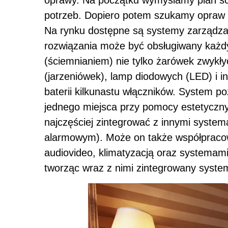
potrzeb. Dopiero potem szukamy opraw i
Na rynku dostępne są systemy zarządza
rozwiązania może być obsługiwany każdy
(ściemnianiem) nie tylko żarówek zwykły
(jarzeniówek), lamp diodowych (LED) i i
baterii kilkunastu włączników. System 
jednego miejsca przy pomocy estetyczny
najczęściej zintegrować z innymi syst
alarmowym). Może on także współpracow
audiovideo, klimatyzacją oraz systemam
tworząc wraz z nimi zintegrowany system 