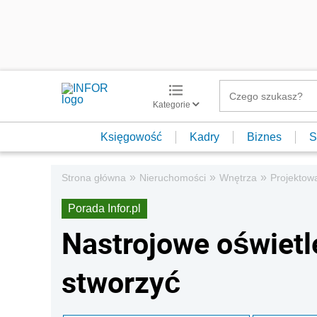
Kategorie
Księgowość
Kadry
Biznes
S
»
»
»
Strona główna
Nieruchomości
Wnętrza
Projektow
Porada Infor.pl
Nastrojowe oświetle
stworzyć