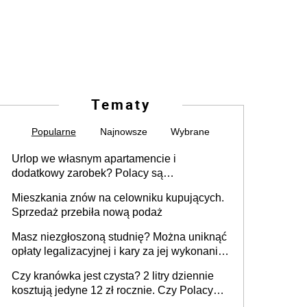
Tematy
Popularne
Najnowsze
Wybrane
Urlop we własnym apartamencie i
dodatkowy zarobek? Polacy są
zainteresowani
Mieszkania znów na celowniku kupujących.
Sprzedaż przebiła nową podaż
Masz niezgłoszoną studnię? Można uniknąć
opłaty legalizacyjnej i kary za jej wykonanie,
ale jest termin
Czy kranówka jest czysta? 2 litry dziennie
kosztują jedyne 12 zł rocznie. Czy Polacy
piją wodę z kranu?