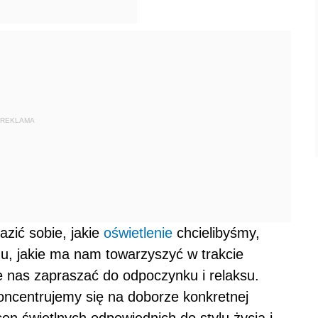
REKLAMA
zić sobie, jakie
oświetlenie
chcielibyśmy,
mu, jakie ma nam towarzyszyć w trakcie
e nas zapraszać do odpoczynku i relaksu.
koncentrujemy się na doborze konkretnej
n świetlnych odpowiednich do stylu życia i