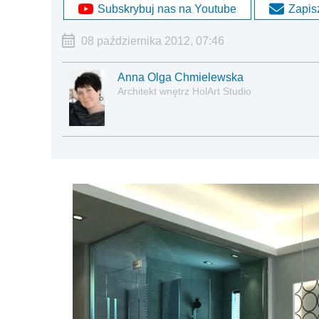
Subskrybuj nas na Youtube
Zapisz
08 października 2012, 07:46
Anna Olga Chmielewska
Architekt wnętrz HolArt Studio