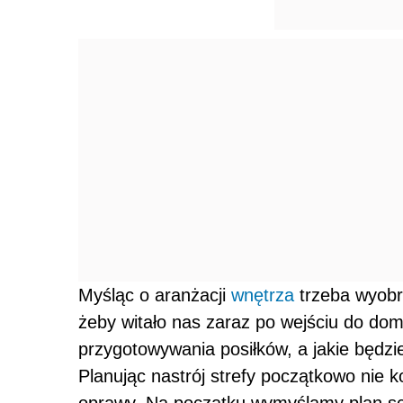
Myśląc o aranżacji
wnętrza
trzeba wyobra
żeby witało nas zaraz po wejściu do do
przygotowywania posiłków, a jakie będzi
Planując nastrój strefy początkowo nie 
oprawy. Na początku wymyślamy plan sce