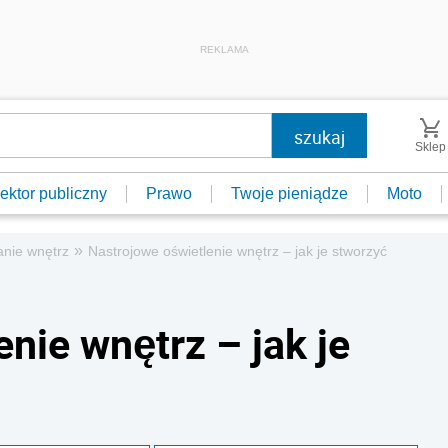
REKLAMA
Sklep
ektor publiczny
Prawo
Twoje pieniądze
Moto
»
anie wnętrz
Nastrojowe oświetlenie wnętrz – jak je stworzyć
nie wnętrz – jak je