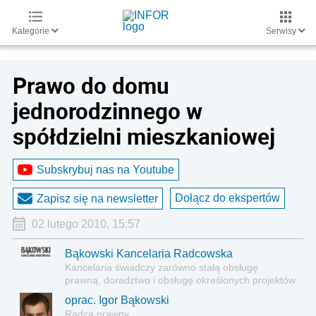
Kategorie
Serwisy
Prawo do domu
jednorodzinnego w
spółdzielni mieszkaniowej
Subskrybuj nas na Youtube
Dołącz do ekspertów
Zapisz się na newsletter
02 lutego 2010, 15:57
Bąkowski Kancelaria Radcowska
Kancelaria świadczy zarówno stałą obsługę
prawną, doradztwo i obsługę określonych projektów
czy transakcji o charakterze jednorazowym.
oprac. Igor Bąkowski
Radca prawny