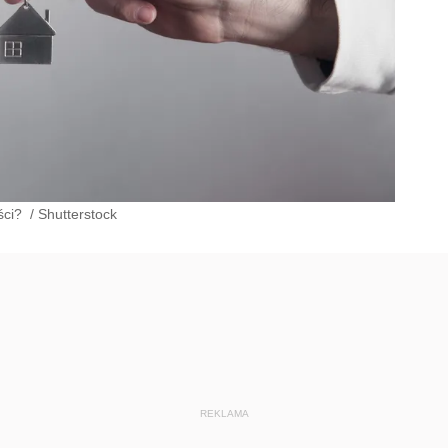
ści?
/
Shutterstock