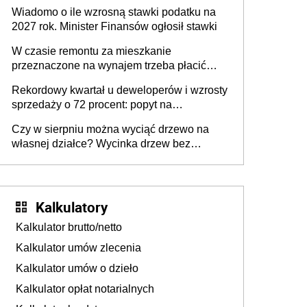
lub zrobisz to ze stratą
Wiadomo o ile wzrosną stawki podatku na
2027 rok. Minister Finansów ogłosił stawki
W czasie remontu za mieszkanie
przeznaczone na wynajem trzeba płacić
wyższy podatek. Dlaczego? Bo nikt nie
Rekordowy kwartał u deweloperów i wzrosty
realizuje w nim potrzeb mieszkaniowych
sprzedaży o 72 procent: popyt na
mieszkania wraca
Czy w sierpniu można wyciąć drzewo na
własnej działce? Wycinka drzew bez
pozwolenia
Kalkulatory
Kalkulator brutto/netto
Kalkulator umów zlecenia
Kalkulator umów o dzieło
Kalkulator opłat notarialnych