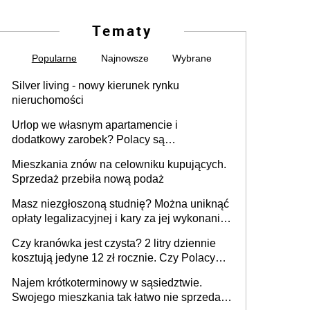
Tematy
Popularne
Najnowsze
Wybrane
Silver living - nowy kierunek rynku
nieruchomości
Urlop we własnym apartamencie i
dodatkowy zarobek? Polacy są
zainteresowani
Mieszkania znów na celowniku kupujących.
Sprzedaż przebiła nową podaż
Masz niezgłoszoną studnię? Można uniknąć
opłaty legalizacyjnej i kary za jej wykonanie,
ale jest termin
Czy kranówka jest czysta? 2 litry dziennie
kosztują jedyne 12 zł rocznie. Czy Polacy
piją wodę z kranu?
Najem krótkoterminowy w sąsiedztwie.
Swojego mieszkania tak łatwo nie sprzedaż