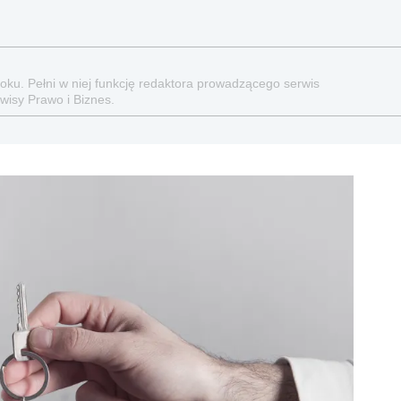
oku. Pełni w niej funkcję redaktora prowadzącego serwis
isy Prawo i Biznes.