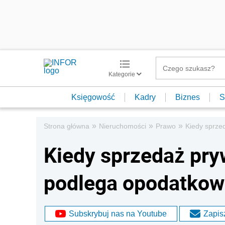
Kategorie
Księgowość
Kadry
Biznes
S
»
»
»
Strona główna
Nieruchomości
Prawo
Kiedy sprze
Kiedy sprzedaż pry
podlega opodatkow
Subskrybuj nas na Youtube
Zapisz