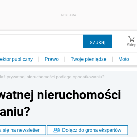
REKLAMA
Sklep
ektor publiczny
Prawo
Twoje pieniądze
Moto
daż prywatnej nieruchomości podlega opodatkowaniu?
watnej nieruchomości
aniu?
 się na newsletter
Dołącz do grona ekspertów