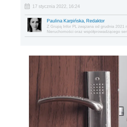
17 stycznia 2022, 16:24
Paulina Karpińska, Redaktor
Z Grupą Infor PL zwązana od grudnia 2021 r
Nieruchomości oraz współprowadzącego serw