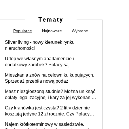
Tematy
Popularne
Najnowsze
Wybrane
Silver living - nowy kierunek rynku
nieruchomości
Urlop we własnym apartamencie i
dodatkowy zarobek? Polacy są
zainteresowani
Mieszkania znów na celowniku kupujących.
Sprzedaż przebiła nową podaż
Masz niezgłoszoną studnię? Można uniknąć
opłaty legalizacyjnej i kary za jej wykonanie,
ale jest termin
Czy kranówka jest czysta? 2 litry dziennie
kosztują jedyne 12 zł rocznie. Czy Polacy
piją wodę z kranu?
Najem krótkoterminowy w sąsiedztwie.