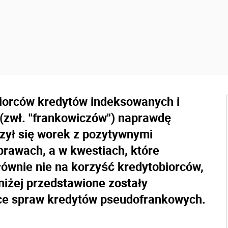
biorców kredytów indeksowanych i
(zwł. "frankowiczów") naprawdę
rzył się worek z pozytywnymi
prawach, a w kwestiach, które
łównie nie na korzyść kredytobiorców,
oniżej przedstawione zostały
ące spraw kredytów pseudofrankowych.