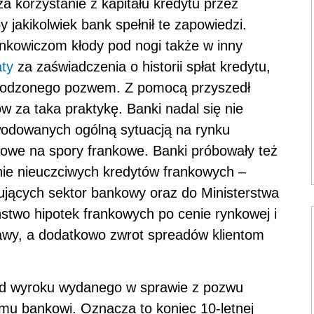
a korzystanie z kapitału kredytu przez
y jakikolwiek bank spełnił te zapowiedzi.
ankowiczom kłody pod nogi także w inny
aty
za zaświadczenia o historii spłat kredytu,
chodzonego pozwem. Z pomocą przyszedł
 za taka praktykę. Banki nadal się nie
odowanych ogólną sytuacją na rynku
owe na spory frankowe. Banki próbowały też
nie nieuczciwych kredytów frankowych –
ulujących sektor bankowy oraz do Ministerstwa
stwo hipotek frankowych po cenie rynkowej i
wy, a dodatkowo zwrot spreadów klientom
od wyroku wydanego w sprawie z pozwu
mu bankowi. Oznacza to koniec 10-letnej