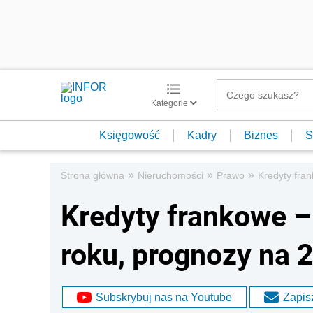
Kategorie
Księgowość
Kadry
Biznes
S
»
»
»
Strona główna
Nieruchomości
Prawo
Kredyty fra
Kredyty frankowe 
roku, prognozy na 
Subskrybuj nas na Youtube
Zapisz