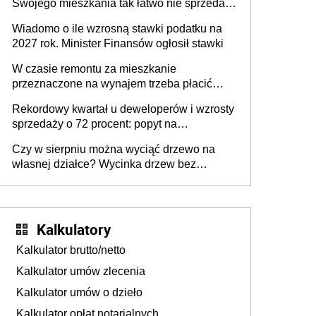
Swojego mieszkania tak łatwo nie sprzedaż
lub zrobisz to ze stratą
Wiadomo o ile wzrosną stawki podatku na
2027 rok. Minister Finansów ogłosił stawki
W czasie remontu za mieszkanie
przeznaczone na wynajem trzeba płacić
wyższy podatek. Dlaczego? Bo nikt nie
Rekordowy kwartał u deweloperów i wzrosty
realizuje w nim potrzeb mieszkaniowych
sprzedaży o 72 procent: popyt na
mieszkania wraca
Czy w sierpniu można wyciąć drzewo na
własnej działce? Wycinka drzew bez
pozwolenia
Kalkulatory
Kalkulator brutto/netto
Kalkulator umów zlecenia
Kalkulator umów o dzieło
Kalkulator opłat notarialnych