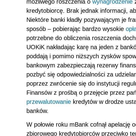
możliwego roszczenia o
wynagrodzenie
z
kredytobiorcę. Brak jednak informacji, ab
Niektóre banki kładły pozywającym je fr
sposób – pobierając bardzo wysokie
opł
potrzebne do obliczenia roszczenia do
UOKiK nakładając karę na jeden z banków
poddają i pomimo niższych zysków spow
bankowym zabezpieczają rezerwy finans
pozbyć się odpowiedzialności za udziela
poprzez zwrócenie się do instytucji reg
Finansów z prośbą o przejęcie przez pań
przewalutowanie
kredytów w drodze usta
banków.
W połowie roku mBank cofnął apelację 
zbiorowego kredytobiorców przeciwko te