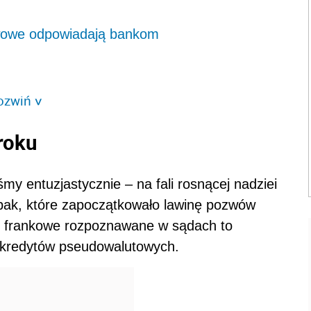
stwowe odpowiadają bankom
ozwiń
>
roku
my entuzjastycznie – na fali rosnącej nadziei
bak, które zapoczątkowało lawinę pozwów
y frankowe rozpoznawane w sądach to
w kredytów pseudowalutowych.