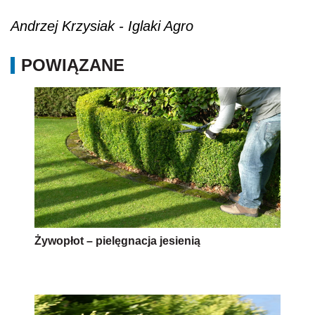
Andrzej Krzysiak - Iglaki Agro
POWIĄZANE
Żywopłot – pielęgnacja jesienią