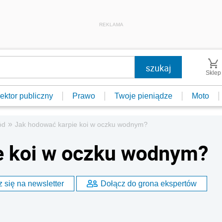
REKLAMA
Sklep
ektor publiczny
Prawo
Twoje pieniądze
Moto
»
ód
Jak hodować karpie koi w oczku wodnym?
e koi w oczku wodnym?
 się na newsletter
Dołącz do grona ekspertów