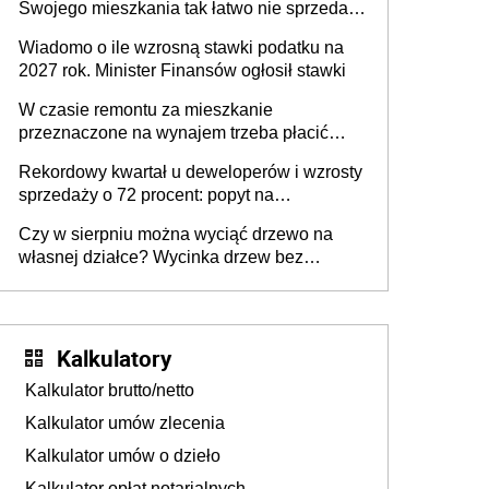
Swojego mieszkania tak łatwo nie sprzedaż
lub zrobisz to ze stratą
Wiadomo o ile wzrosną stawki podatku na
2027 rok. Minister Finansów ogłosił stawki
W czasie remontu za mieszkanie
przeznaczone na wynajem trzeba płacić
wyższy podatek. Dlaczego? Bo nikt nie
Rekordowy kwartał u deweloperów i wzrosty
realizuje w nim potrzeb mieszkaniowych
sprzedaży o 72 procent: popyt na
mieszkania wraca
Czy w sierpniu można wyciąć drzewo na
własnej działce? Wycinka drzew bez
pozwolenia
Kalkulatory
Kalkulator brutto/netto
Kalkulator umów zlecenia
Kalkulator umów o dzieło
Kalkulator opłat notarialnych