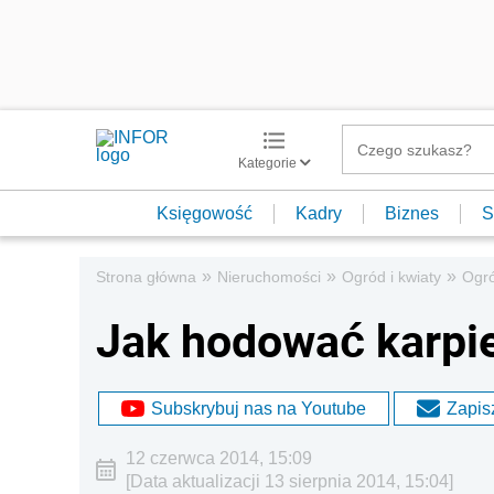
Kategorie
Księgowość
Kadry
Biznes
S
»
»
»
Strona główna
Nieruchomości
Ogród i kwiaty
Ogr
Jak hodować karpi
Subskrybuj nas na Youtube
Zapisz
12 czerwca 2014, 15:09
[Data aktualizacji 13 sierpnia 2014, 15:04]