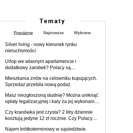
Tematy
Popularne
Najnowsze
Wybrane
Silver living - nowy kierunek rynku
nieruchomości
Urlop we własnym apartamencie i
dodatkowy zarobek? Polacy są
zainteresowani
Mieszkania znów na celowniku kupujących.
Sprzedaż przebiła nową podaż
Masz niezgłoszoną studnię? Można uniknąć
opłaty legalizacyjnej i kary za jej wykonanie,
ale jest termin
Czy kranówka jest czysta? 2 litry dziennie
kosztują jedyne 12 zł rocznie. Czy Polacy
piją wodę z kranu?
Najem krótkoterminowy w sąsiedztwie.