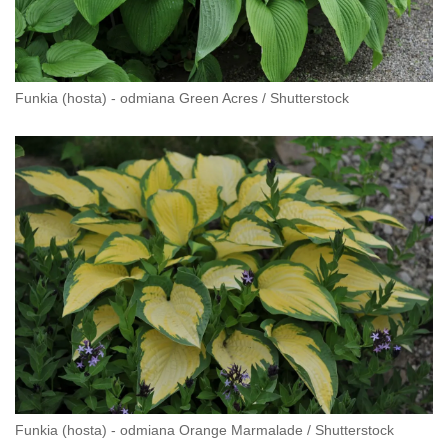
Funkia (hosta) - odmiana Green Acres
/
Shutterstock
Funkia (hosta) - odmiana Orange Marmalade
/
Shutterstock