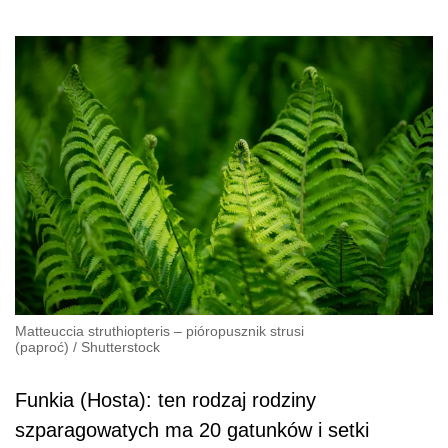
Matteuccia struthiopteris – pióropusznik strusi
(paproć)
/
Shutterstock
Funkia (Hosta): ten rodzaj rodziny
szparagowatych ma 20 gatunków i setki