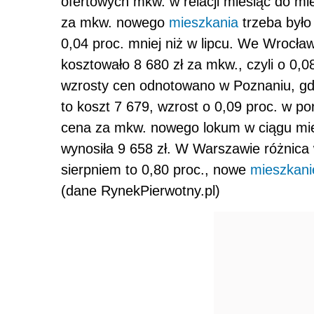
ofertowych mkw. w relacji miesiąc do mi
za mkw. nowego
mieszkania
trzeba było 
0,04 proc. mniej niż w lipcu. We Wrocł
kosztowało 8 680 zł za mkw., czyli o 0,08
wzrosty cen odnotowano w Poznaniu, gdz
to koszt 7 679, wzrost o 0,09 proc. w p
cena za mkw. nowego lokum w ciągu mies
wynosiła 9 658 zł. W Warszawie różnic
sierpniem to 0,80 proc., nowe
mieszkani
(dane RynekPierwotny.pl)