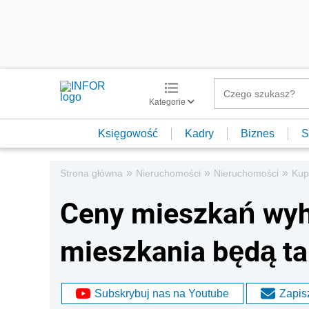
Kategorie
Księgowość
Kadry
Biznes
S
»
»
»
Strona główna
Nieruchomości
Nieruchomości
Kup
Ceny mieszkań wyh
mieszkania będą t
Subskrybuj nas na Youtube
Zapisz