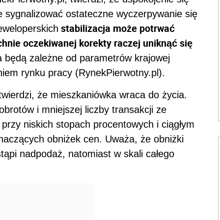
e sygnalizować ostateczne wyczerpywanie się
stabilizacja może potrwać
eweloperskich
hnie oczekiwanej korekty raczej uniknąć się
nia będą zależne od parametrów krajowej
iem rynku pracy (RynekPierwotny.pl).
 twierdzi, że mieszkaniówka wraca do życia.
rotów i mniejszej liczby transakcji ze
e przy niskich stopach procentowych i ciągłym
znaczących obniżek cen. Uważa, że obniżki
stąpi nadpodaż, natomiast w skali całego