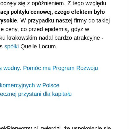
poczęły się z opóźnieniem. Z tego względu
acji polityki cenowej, czego efektem było
wysokie
. W przypadku naszej firmy do takiej
me ceny, co przed epidemią, gdyż w
ku krakowskim nadal bardzo atrakcyjne -
es
spółki
Quelle Locum.
zys wodny. Pomóc ma Program Rozwoju
 komercyjnych w Polsce
cznej przystani dla kapitału
ekPierwotny.pl, twierdzi, że uspokojenie się