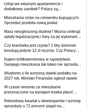
Urlop we własnym apartamencie i
dodatkowy zarobek? Polacy są
zainteresowani
Mieszkania znów na celowniku kupujących.
Sprzedaż przebiła nową podaż
Masz niezgłoszoną studnię? Można uniknąć
opłaty legalizacyjnej i kary za jej wykonanie,
ale jest termin
Czy kranówka jest czysta? 2 litry dziennie
kosztują jedyne 12 zł rocznie. Czy Polacy
piją wodę z kranu?
Najem krótkoterminowy w sąsiedztwie.
Swojego mieszkania tak łatwo nie sprzedaż
lub zrobisz to ze stratą
Wiadomo o ile wzrosną stawki podatku na
2027 rok. Minister Finansów ogłosił stawki
W czasie remontu za mieszkanie
przeznaczone na wynajem trzeba płacić
wyższy podatek. Dlaczego? Bo nikt nie
Rekordowy kwartał u deweloperów i wzrosty
realizuje w nim potrzeb mieszkaniowych
sprzedaży o 72 procent: popyt na