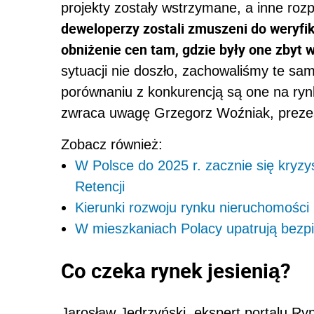
projekty zostały wstrzymane, a inne roz
deweloperzy zostali zmuszeni do weryfik
obniżenie cen tam, gdzie były one zbyt 
sytuacji nie doszło, zachowaliśmy te sa
porównaniu z konkurencją są one na ryn
zwraca uwagę Grzegorz Woźniak, prez
Zobacz również:
W Polsce do 2025 r. zacznie się kry
Retencji
Kierunki rozwoju rynku nieruchomości
W mieszkaniach Polacy upatrują bezpie
Co czeka rynek jesienią?
Jarosław Jędrzyński, ekspert portalu Ryn