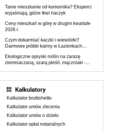
mieszkania wraca
Tanie mieszkanie od komornika? Eksperci
wyjaśniają, gdzie tkwi haczyk
Ceny mieszkań w górę w drugim kwartale
2026 r.
Czym dokarmiać kaczki i wiewiórki?
Darmowe próbki karmy w Łazienkach
Królewskich 25-26 lipca 2026 r. [Akcja
Ekologiczne opryski roślin na zarazę
edukacyjna]
ziemniaczaną, szarą pleśń, mączniaki -
gnojówki, wywary, wyciągi. Jak rozpoznać i
zwalczać choroby grzybowe roślin?
Kalkulatory
Kalkulator brutto/netto
Kalkulator umów zlecenia
Kalkulator umów o dzieło
Kalkulator opłat notarialnych