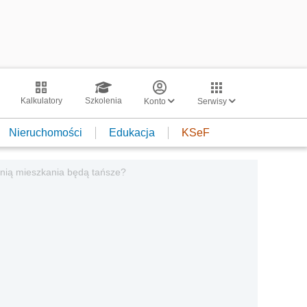
Kalkulatory
Szkolenia
Konto
Serwisy
Nieruchomości
Edukacja
KSeF
nią mieszkania będą tańsze?