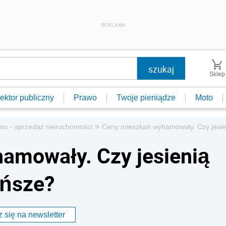
REKLAMA
Sklep
ektor publiczny
Prawo
Twoje pieniądze
Moto
»
no - sprzedaż nieruchomości
Ceny mieszkań wyhamowały. Czy jesie
amowały. Czy jesienią
ańsze?
 się na newsletter