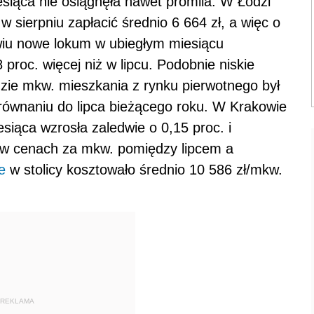
esiąca nie osiągnęła nawet promila. W Łodzi
w sierpniu zapłacić średnio 6 664 zł, a więc o
awiu nowe lokum w ubiegłym miesiącu
 proc. więcej niż w lipcu. Podobnie niskie
ie mkw. mieszkania z rynku pierwotnego był
orównaniu do lipca bieżącego roku. W Krakowie
iąca wzrosła zaledwie o 0,15 proc. i
a w cenach za mkw. pomiędzy lipcem a
e
w stolicy kosztowało średnio 10 586 zł/mkw.
REKLAMA