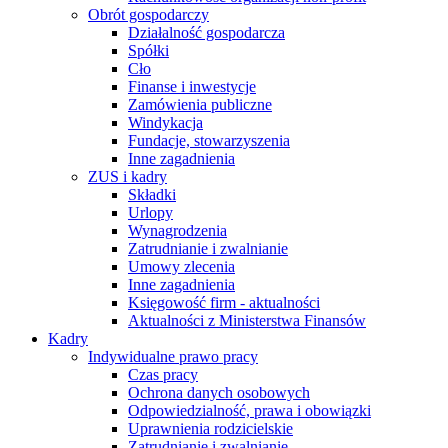
Obrót gospodarczy
Działalność gospodarcza
Spółki
Cło
Finanse i inwestycje
Zamówienia publiczne
Windykacja
Fundacje, stowarzyszenia
Inne zagadnienia
ZUS i kadry
Składki
Urlopy
Wynagrodzenia
Zatrudnianie i zwalnianie
Umowy zlecenia
Inne zagadnienia
Księgowość firm - aktualności
Aktualności z Ministerstwa Finansów
Kadry
Indywidualne prawo pracy
Czas pracy
Ochrona danych osobowych
Odpowiedzialność, prawa i obowiązki
Uprawnienia rodzicielskie
Zatrudnianie i zwalnianie