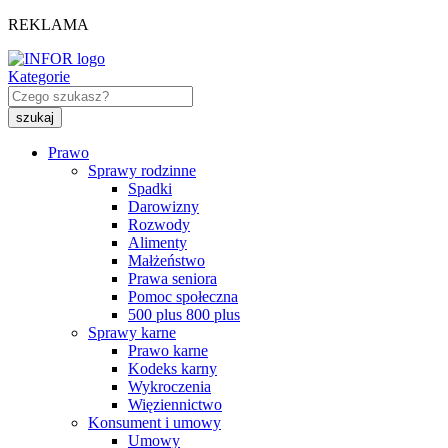
REKLAMA
Kategorie
Prawo
Sprawy rodzinne
Spadki
Darowizny
Rozwody
Alimenty
Małżeństwo
Prawa seniora
Pomoc społeczna
500 plus 800 plus
Sprawy karne
Prawo karne
Kodeks karny
Wykroczenia
Więziennictwo
Konsument i umowy
Umowy