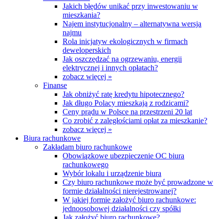
Jakich błędów unikać przy inwestowaniu w
mieszkania?
Najem instytucjonalny – alternatywna wersja
najmu
Rola inicjatyw ekologicznych w firmach
deweloperskich
Jak oszczędzać na ogrzewaniu, energii
elektrycznej i innych opłatach?
zobacz więcej »
Finanse
Jak obniżyć ratę kredytu hipotecznego?
Jak długo Polacy mieszkają z rodzicami?
Ceny prądu w Polsce na przestrzeni 20 lat
Co zrobić z zaległościami opłat za mieszkanie?
zobacz więcej »
Biura rachunkowe
Zakładam biuro rachunkowe
Obowiązkowe ubezpieczenie OC biura
rachunkowego
Wybór lokalu i urządzenie biura
Czy biuro rachunkowe może być prowadzone w
formie działalności nierejestrowanej?
W jakiej formie założyć biuro rachunkowe:
jednoosobowej działalności czy spółki
Jak założyć biuro rachunkowe?