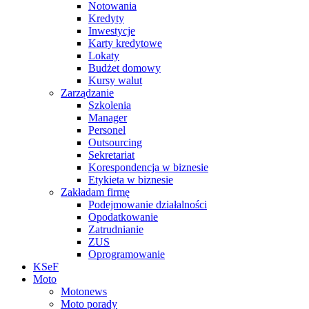
Notowania
Kredyty
Inwestycje
Karty kredytowe
Lokaty
Budżet domowy
Kursy walut
Zarządzanie
Szkolenia
Manager
Personel
Outsourcing
Sekretariat
Korespondencja w biznesie
Etykieta w biznesie
Zakładam firmę
Podejmowanie działalności
Opodatkowanie
Zatrudnianie
ZUS
Oprogramowanie
KSeF
Moto
Motonews
Moto porady