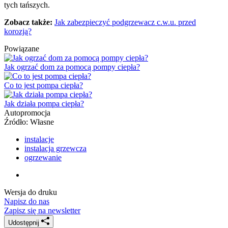
tych tańszych.
Zobacz także:
Jak zabezpieczyć podgrzewacz c.w.u. przed
korozją?
Powiązane
Jak ogrzać dom za pomocą pompy ciepła?
Co to jest pompa ciepła?
Jak działa pompa ciepła?
Autopromocja
Źródło:
Własne
instalacje
instalacja grzewcza
ogrzewanie
Wersja do druku
Napisz do nas
Zapisz się na newsletter
Udostępnij