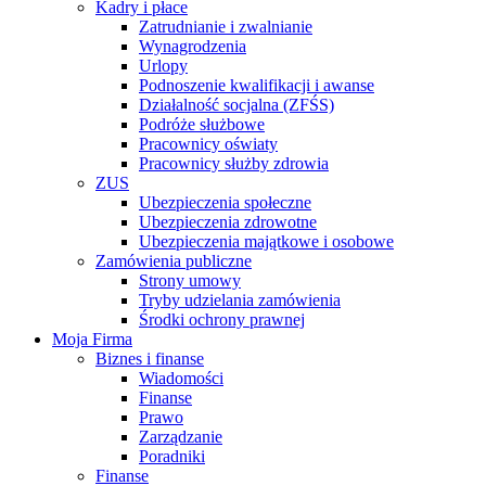
Kadry i płace
Zatrudnianie i zwalnianie
Wynagrodzenia
Urlopy
Podnoszenie kwalifikacji i awanse
Działalność socjalna (ZFŚS)
Podróże służbowe
Pracownicy oświaty
Pracownicy służby zdrowia
ZUS
Ubezpieczenia społeczne
Ubezpieczenia zdrowotne
Ubezpieczenia majątkowe i osobowe
Zamówienia publiczne
Strony umowy
Tryby udzielania zamówienia
Środki ochrony prawnej
Moja Firma
Biznes i finanse
Wiadomości
Finanse
Prawo
Zarządzanie
Poradniki
Finanse