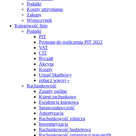
Podatki
Koszty utrzymania
Zakupy
Wypoczynek
Księgowość firm
Podatki
PIT
Program do rozliczenia PIT 2022
VAT
CIT
Ryczałt
Akcyza
Koszty
Urząd Skarbowy
zobacz więcej »
Rachunkowość
Zasady ogólne
Księgi rachunkowe
Ewidencja księgowa
Sprawozdawczość
Amortyzacja
Rachunkowość rolnicza
Inwentaryzacja
Rachunkowość budżetowa
Rachunkowość organizacji non-profit