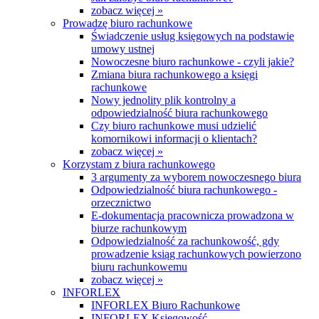
zobacz więcej »
Prowadzę biuro rachunkowe
Świadczenie usług księgowych na podstawie
umowy ustnej
Nowoczesne biuro rachunkowe - czyli jakie?
Zmiana biura rachunkowego a księgi
rachunkowe
Nowy jednolity plik kontrolny a
odpowiedzialność biura rachunkowego
Czy biuro rachunkowe musi udzielić
komornikowi informacji o klientach?
zobacz więcej »
Korzystam z biura rachunkowego
3 argumenty za wyborem nowoczesnego biura
Odpowiedzialność biura rachunkowego -
orzecznictwo
E-dokumentacja pracownicza prowadzona w
biurze rachunkowym
Odpowiedzialność za rachunkowość, gdy
prowadzenie ksiąg rachunkowych powierzono
biuru rachunkowemu
zobacz więcej »
INFORLEX
INFORLEX Biuro Rachunkowe
INFORLEX Księgowość