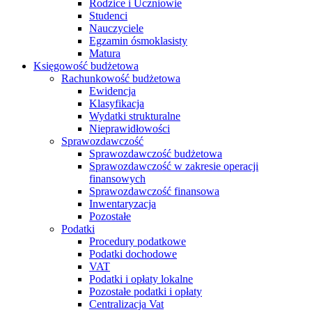
Rodzice i Uczniowie
Studenci
Nauczyciele
Egzamin ósmoklasisty
Matura
Księgowość budżetowa
Rachunkowość budżetowa
Ewidencja
Klasyfikacja
Wydatki strukturalne
Nieprawidłowości
Sprawozdawczość
Sprawozdawczość budżetowa
Sprawozdawczość w zakresie operacji
finansowych
Sprawozdawczość finansowa
Inwentaryzacja
Pozostałe
Podatki
Procedury podatkowe
Podatki dochodowe
VAT
Podatki i opłaty lokalne
Pozostałe podatki i opłaty
Centralizacja Vat