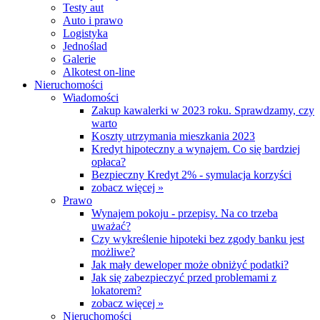
Testy aut
Auto i prawo
Logistyka
Jednoślad
Galerie
Alkotest on-line
Nieruchomości
Wiadomości
Zakup kawalerki w 2023 roku. Sprawdzamy, czy
warto
Koszty utrzymania mieszkania 2023
Kredyt hipoteczny a wynajem. Co się bardziej
opłaca?
Bezpieczny Kredyt 2% - symulacja korzyści
zobacz więcej »
Prawo
Wynajem pokoju - przepisy. Na co trzeba
uważać?
Czy wykreślenie hipoteki bez zgody banku jest
możliwe?
Jak mały deweloper może obniżyć podatki?
Jak się zabezpieczyć przed problemami z
lokatorem?
zobacz więcej »
Nieruchomości