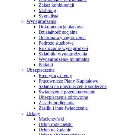
Zakaz konkurencji
Mobbing
Sygnalista
Wynagrodzenia
Dokumentacja płacowa
Działalność socjalna
Ochrona wynagrodzenia
Podróże służbowe
Rozliczanie wynagrodzeń
Składniki wynagrodzenia
Wynagrodzenie minimalne
Podatki
Ubezpieczenia
Emerytury i renty
Pracownicze Plany Kapitałowe
Składki na ubezpieczenie społeczne
Świadczenie przedemerytalne
Ubezpieczenie zdrowotne
Zasady podlegania
Zasiłki i inne świadczenia
Urlopy
Macierzyński
Urlop rodzicielski
Urlop na żądanie