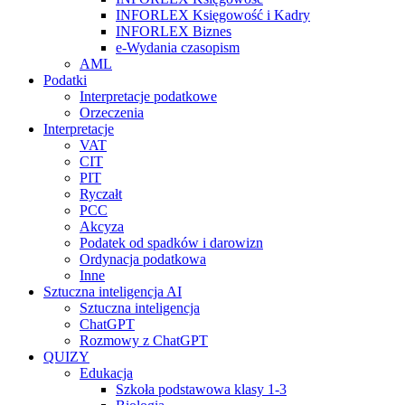
INFORLEX Księgowość i Kadry
INFORLEX Biznes
e-Wydania czasopism
AML
Podatki
Interpretacje podatkowe
Orzeczenia
Interpretacje
VAT
CIT
PIT
Ryczałt
PCC
Akcyza
Podatek od spadków i darowizn
Ordynacja podatkowa
Inne
Sztuczna inteligencja AI
Sztuczna inteligencja
ChatGPT
Rozmowy z ChatGPT
QUIZY
Edukacja
Szkoła podstawowa klasy 1-3