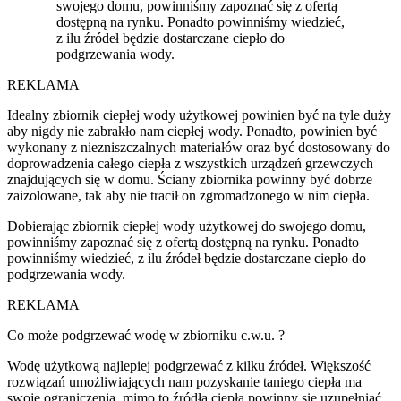
swojego domu, powinniśmy zapoznać się z ofertą
dostępną na rynku. Ponadto powinniśmy wiedzieć,
z ilu źródeł będzie dostarczane ciepło do
podgrzewania wody.
REKLAMA
Idealny zbiornik ciepłej wody użytkowej powinien być na tyle duży
aby nigdy nie zabrakło nam ciepłej wody. Ponadto, powinien być
wykonany z niezniszczalnych materiałów oraz być dostosowany do
doprowadzenia całego ciepła z wszystkich urządzeń grzewczych
znajdujących się w domu. Ściany zbiornika powinny być dobrze
zaizolowane, tak aby nie tracił on zgromadzonego w nim ciepła.
Dobierając zbiornik ciepłej wody użytkowej do swojego domu,
powinniśmy zapoznać się z ofertą dostępną na rynku. Ponadto
powinniśmy wiedzieć, z ilu źródeł będzie dostarczane ciepło do
podgrzewania wody.
REKLAMA
Co może podgrzewać wodę w zbiorniku c.w.u. ?
Wodę użytkową najlepiej podgrzewać z kilku źródeł. Większość
rozwiązań umożliwiających nam pozyskanie taniego ciepła ma
swoje ograniczenia, mimo to źródła ciepła powinny się uzupełniać.