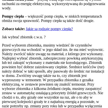
rachunki za energię elektryczną, wykorzystywaną do podgrzewania
wody.
Pompy ciepła
– większość pomp ciepła, w niskich temperaturach
obniża swoja sprawność. Pompy ciepła są także dość drogie.
Zobacz także:
Jakie są rodzaje pompy ciepła?
Jak wybrać zbiornik c.w.u. ?
Przed wyborem zbiornika, musimy wiedzieć ile czynników
grzewczych ma wchodzić w jego skład tzn. ile ma mieć wężownic.
Należy zwrócić także uwagę na materiał, z którego jest wykonany.
Najlepiej wybrać zbiornik, zabezpieczony powłoką antykorozyjną
lub też zakupić wykonany z materiału nie korodującego. Zbiornik
powinien być dobrze zaizolowany cieplnie. Średnice króćców (rur)
należy dobrać w taki sposób, aby pasowały do średnic rur instalacji
w domu. Zwróćmy uwagę także na to, czy zbiornik jest
wyproszony w termometr. W przypadku zbiornika z grzałka
elektryczną, w zestawie powinien się znaleźć termostat. Przy
wyborze zbiornika z kilkoma źródłami ciepła, musimy zaopatrzyć
zestaw w automatykę ustalającą priorytety źródeł grzewczych. Nie
chodzi o to, aby grzały one wszystkie na raz, ale o to aby w
pierwszej kolejności grzały te z najtańszą energią a pozostałe, w
razie potrzeby np. zmiany pory roku lub w przypadku wyłączenia