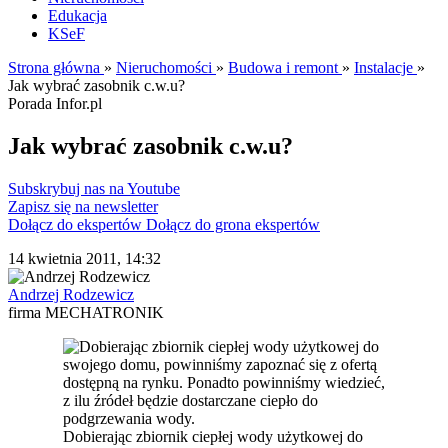
Edukacja
KSeF
Strona główna
»
Nieruchomości
»
Budowa i remont
»
Instalacje
»
Jak wybrać zasobnik c.w.u?
Porada Infor.pl
Jak wybrać zasobnik c.w.u?
Subskrybuj nas na Youtube
Zapisz się na newsletter
Dołącz do ekspertów
Dołącz do grona ekspertów
14 kwietnia 2011, 14:32
Andrzej Rodzewicz
firma MECHATRONIK
Dobierając zbiornik ciepłej wody użytkowej do