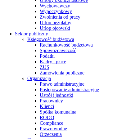
Urlopy okolicznościowe
Wychowawczy
Wypoczynkowy
Zwolnienia od pracy
Urlop bezpłatny
Urlop ojcowski
Sektor publiczny
Księgowość budżetowa
Rachunkowość budżetowa
Sprawozdawczość
Podatki
Kadry i płace
ZUS
Zamówienia publiczne
Organizacja
Prawo administracyjne
Postępowanie administracyjne
Ustrój i jednostki
Pracownicy
Klienci
Spółka komunalna
RODO
Compliance
Prawo wodne
Orzeczenia