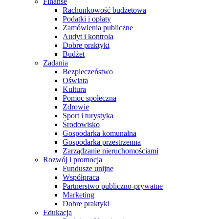
Finanse
Rachunkowość budżetowa
Podatki i opłaty
Zamówienia publiczne
Audyt i kontrola
Dobre praktyki
Budżet
Zadania
Bezpieczeństwo
Oświata
Kultura
Pomoc społeczna
Zdrowie
Sport i turystyka
Środowisko
Gospodarka komunalna
Gospodarka przestrzenna
Zarządzanie nieruchomościami
Rozwój i promocja
Fundusze unijne
Współpraca
Partnerstwo publiczno-prywatne
Marketing
Dobre praktyki
Edukacja