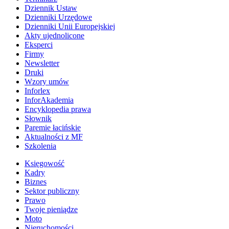
Dziennik Ustaw
Dzienniki Urzędowe
Dzienniki Unii Europejskiej
Akty ujednolicone
Eksperci
Firmy
Newsletter
Druki
Wzory umów
Inforlex
InforAkademia
Encyklopedia prawa
Słownik
Paremie łacińskie
Aktualności z MF
Szkolenia
Księgowość
Kadry
Biznes
Sektor publiczny
Prawo
Twoje pieniądze
Moto
Nieruchomości