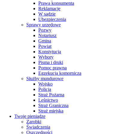
Prawa konsumenta
Reklamacje
W sądzie
Ubezpieczenia
Sprawy urzędowe
Pozwy
Notariusz
Gmina
Powiat
Konstytucja
Wybory
Pisma i druki
Pomoc prawna
Egzekucja komornicza
Służby mundurowe
Wojsko
Policja
Straż Pożarna
Leśnictwo
Straż Graniczna
Straż miejska
Twoje pieniądze
Zarobki
Świadczenia
Oszczędności