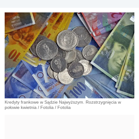
Kredyty frankowe w Sądzie Najwyższym. Rozstrzygnięcia w
połowie kwietnia
/
Fotolia
/
Fotolia