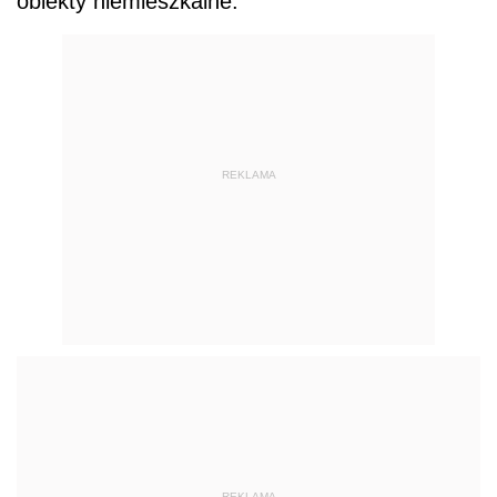
obiekty niemieszkalne.
REKLAMA
REKLAMA